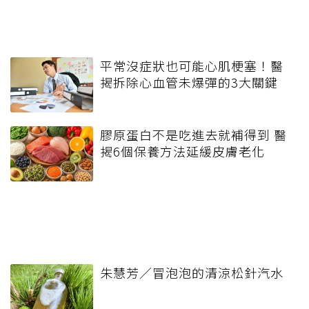
平常沒症狀也可能心肌梗塞！醫
揭拆除心血管未爆彈的3大關鍵
膠原蛋白不是吃進去就補得到 醫
揭6個保養方法延緩皮膚老化
朱慧芳／冒泡泡的清涼松針汽水