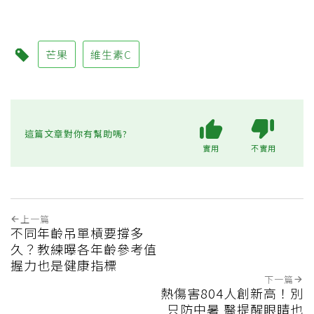
芒果
維生素C
這篇文章對你有幫助嗎?
實用
不實用
上一篇
不同年齡吊單槓要撐多
久？教練曝各年齡參考值
握力也是健康指標
下一篇
熱傷害804人創新高！別
只防中暑 醫提醒眼睛也