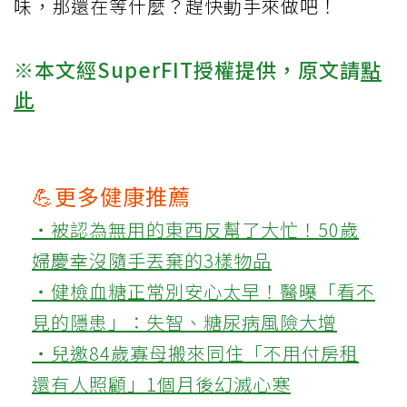
味，那還在等什麼？趕快動手來做吧！
※本文經SuperFIT授權提供，原文請
點
此
💪更多健康推薦
‧被認為無用的東西反幫了大忙！50歲
婦慶幸沒隨手丟棄的3樣物品
‧健檢血糖正常別安心太早！醫曝「看不
見的隱患」：失智、糖尿病風險大增
‧兒邀84歲寡母搬來同住「不用付房租
還有人照顧」1個月後幻滅心寒