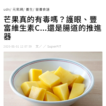
udn
/
元氣網
/
養生
/
營養食譜
芒果真的有毒嗎？護眼、豐
富維生素C...還是腸道的推進
器
文／ ／ SuperFIT
2020-08-01 12:07:59