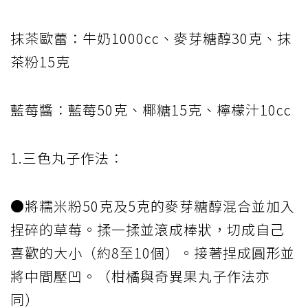
抹茶歐蕾：牛奶1000cc、麥芽糖醇30克、抹
茶粉15克
藍莓醬：藍莓50克、椰糖15克、檸檬汁10cc
1.三色丸子作法：
●將糯米粉50克及5克的麥芽糖醇混合並加入
捏碎的草莓。揉一揉並滾成棒狀，切成自己
喜歡的大小（約8至10個）。接著捏成圓形並
將中間壓凹。（柑橘與奇異果丸子作法亦
同）