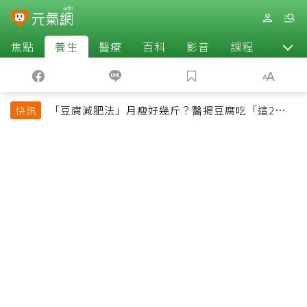
焦點
養生
醫療
百科
影音
課程
退休
「豆腐減肥法」月瘦好幾斤？醫揭豆腐吃「這2種最
快訊
好」，消脹氣有妙招