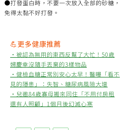
●打發蛋白時，不要一次放入全部的砂糖，
免得太黏不好打發。
💪更多健康推薦
‧被認為無用的東西反幫了大忙！50歲
婦慶幸沒隨手丟棄的3樣物品
‧健檢血糖正常別安心太早！醫曝「看不
見的隱患」：失智、糖尿病風險大增
‧兒邀84歲寡母搬來同住「不用付房租
還有人照顧」1個月後幻滅心寒