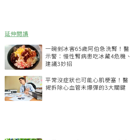
延伸閱讀
一碗剉冰害65歲阿伯急洗腎！醫
示警：慢性腎病患吃冰藏4危機、
建議3妙招
平常沒症狀也可能心肌梗塞！醫
揭拆除心血管未爆彈的3大關鍵