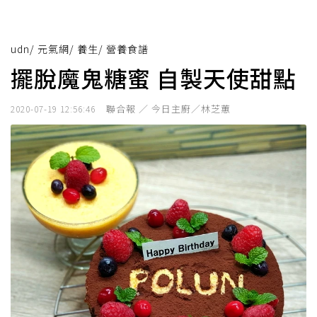
udn
/
元氣網
/
養生
/
營養食譜
擺脫魔鬼糖蜜 自製天使甜點
聯合報 ／ 今日主廚／林芝蕙
2020-07-19 12:56:46