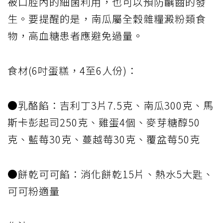
被口腔內的細菌利用，也可以預防齲齒的發
生。要提醒的是，南瓜屬全穀雜糧澱粉類食
物，高血糖患者應避免過量。
食材(6吋蛋糕，4至6人份)：
●乳酪餡：吉利丁3片7.5克、南瓜300克、馬
斯卡彭起司250克、雞蛋4個、麥芽糖醇50
克、藍莓30克、蔓越莓30克、覆盆莓50克
●餅乾可可餡：消化餅乾15片、熱水5大匙、
可可粉適量