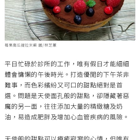
莓果南瓜提拉米蘇 圖/林芝蕙
平日忙碌於診所的工作，唯有假日才能細細
體會慵懶的午後時光。打造優閒的下午茶非
難事，而色彩繽紛又可口的甜點絕對是首
選。問題是天使面孔般的甜點，卻隱藏著惡
魔的另一面，往往添加大量的精緻糖及奶
油，易造成肥胖及增加心血管疾病的風險。
天使般的甜點可以療癒寂寥的心情，但唯有