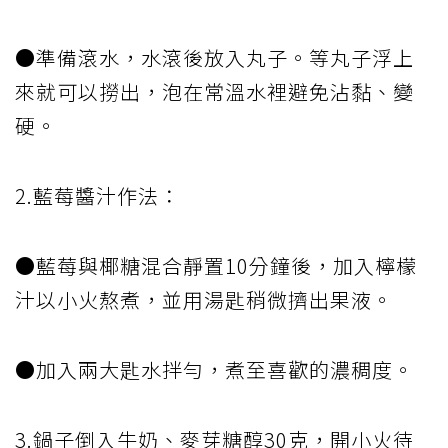
●準備滾水，水滾後放入丸子。等丸子浮上
來就可以撈出，泡在常溫水裡避免沾黏、變
硬。
2.藍莓醬汁作法：
●藍莓與椰糖混合靜置10分鐘後，加入檸檬
汁以小火熬煮，並用湯匙稍微擠出果液。
●加入兩大匙水拌勻，煮至喜歡的濃稠度。
3.鍋子倒入牛奶、麥芽糖醇30克，開小火待