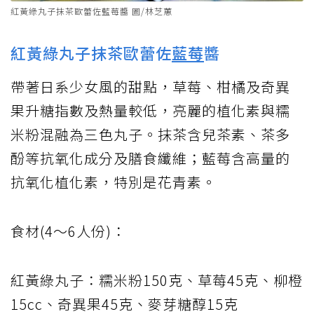
紅黃綠丸子抹茶歐蕾佐藍莓醬 圖/林芝蕙
紅黃綠丸子抹茶歐蕾佐
藍莓
醬
帶著日系少女風的甜點，草莓、柑橘及奇異
果升糖指數及熱量較低，亮麗的植化素與糯
米粉混融為三色丸子。抹茶含兒茶素、茶多
酚等抗氧化成分及膳食纖維；藍莓含高量的
抗氧化植化素，特別是花青素。
食材(4～6人份)：
紅黃綠丸子：糯米粉150克、草莓45克、柳橙
15cc、奇異果45克、麥芽糖醇15克