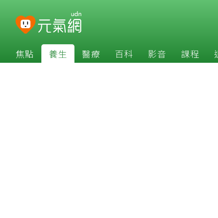
焦點
養生
醫療
百科
影音
課程