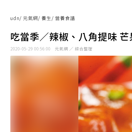
udn
/
元氣網
/
養生
/
營養食譜
吃當季／辣椒、八角提味 
2020-05-29 00:56:00
元氣網 ／ 綜合整理