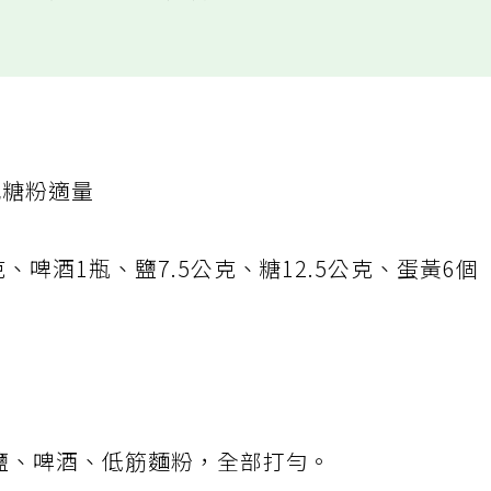
用鹹食香料替甜點加分。
或糖粉適量
克、啤酒1瓶、鹽7.5公克、糖12.5公克、蛋黃6個
、鹽、啤酒、低筋麵粉，全部打勻。