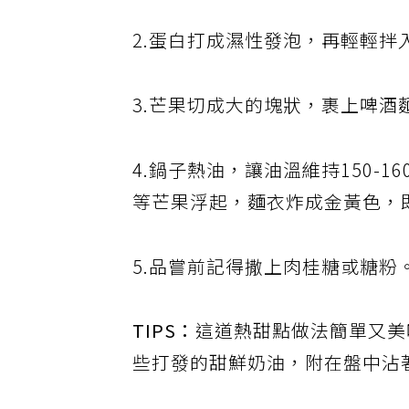
2.蛋白打成濕性發泡，再輕輕拌
3.芒果切成大的塊狀，裹上啤酒
4.鍋子熱油，讓油溫維持150-
等芒果浮起，麵衣炸成金黃色，
5.品嘗前記得撒上肉桂糖或糖粉
TIPS：
這道熱甜點做法簡單又美
些打發的甜鮮奶油，附在盤中沾