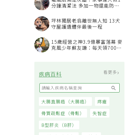
電風扇滿是灰塵？家事達人教1
分鐘清潔法 多加一物還能防髒
汙附著
坪林獨居老翁離世無人知 13犬
守屋護遺體伴最後一程
15歲經營之神3.9億暴富落幕 麥
克風少年蘇友謙：每天領700元
過日子
看更多
疾病百科
大腸直腸癌（大腸癌）
痔瘡
骨質疏鬆症（骨鬆）
失智症
B型肝炎（B肝）