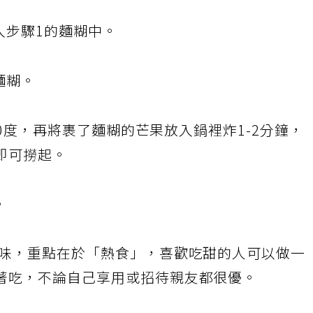
入步驟1的麵糊中。
麵糊。
160度，再將裹了麵糊的芒果放入鍋裡炸1-2分鐘，
即可撈起。
。
味，重點在於「熱食」，喜歡吃甜的人可以做一
著吃，不論自己享用或招待親友都很優。