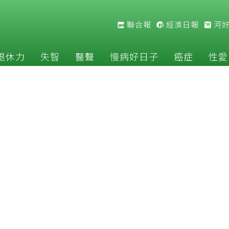
聯合報
經濟日報
河
退休力
失智
醫聲
慢病好日子
癌症
性愛