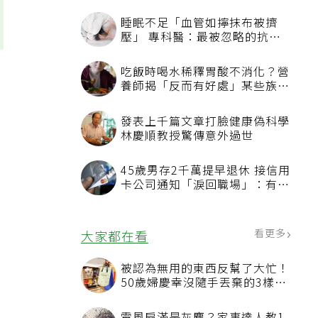
睡眠不足「血管如擰抹布被擠
壓」 專科醫：最被忽略的抗老
方法
吃飯時喝水稀釋胃酸不消化？營
養師揭「反而有好處」某些族群
才要禁
發表上千篇文章打臉健康偽科學
林慶順教授驚傳意外過世
45歲男存2千萬提早退休 接信用
卡公司通知「淚回職場」：有錢
也碰壁
看更多
大家都在看
被認為無用的東西反幫了大忙！
50歲婦慶幸沒隨手丟棄的3樣物
品