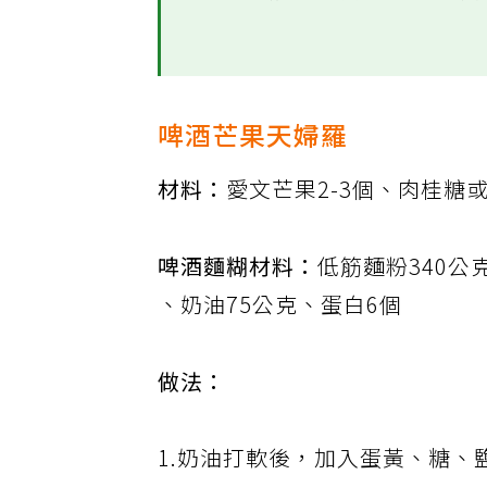
遠東飯店點心房主廚，善
啤酒芒果天婦羅
材料：
愛文芒果2-3個、肉桂糖
啤酒麵糊材料：
低筋麵粉340公
、奶油75公克、蛋白6個
做法：
1.奶油打軟後，加入蛋黃、糖