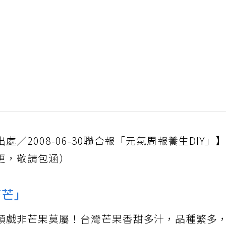
／2008-06-30聯合報「元氣周報養生DIY」
更，敬請包涵）
芒芒」
頭戲非芒果莫屬！台灣芒果香甜多汁，品種繁多