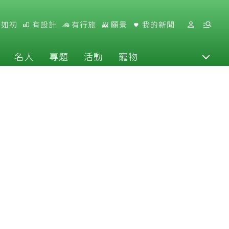
好如初
有設計
有行旅
願景
我的新聞
名人
專題
活動
寵物