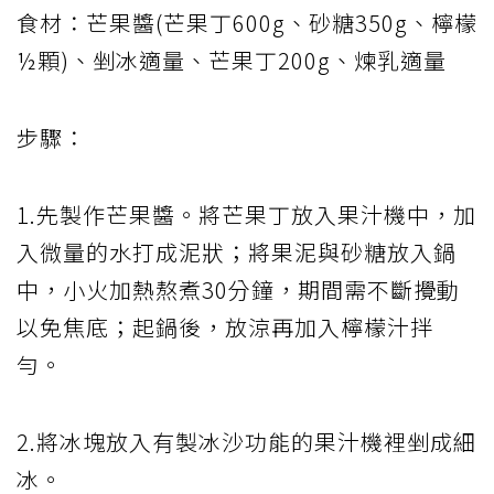
食材：芒果醬(芒果丁600g、砂糖350g、檸檬
½顆)、剉冰適量、芒果丁200g、煉乳適量
步驟：
1.先製作芒果醬。將芒果丁放入果汁機中，加
入微量的水打成泥狀；將果泥與砂糖放入鍋
中，小火加熱熬煮30分鐘，期間需不斷攪動
以免焦底；起鍋後，放涼再加入檸檬汁拌
勻。
2.將冰塊放入有製冰沙功能的果汁機裡剉成細
冰。