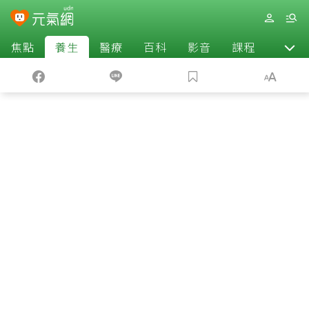
焦點
養生
醫療
百科
影音
課程
退休