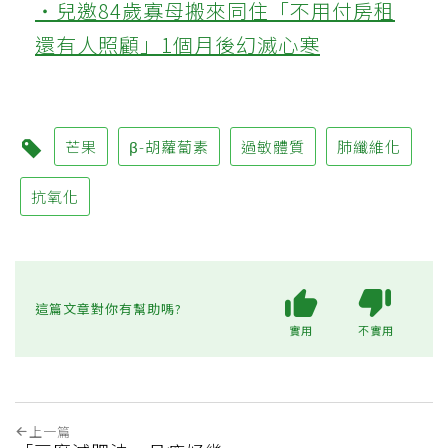
‧兒邀84歲寡母搬來同住「不用付房租
還有人照顧」1個月後幻滅心寒
芒果
β-胡蘿蔔素
過敏體質
肺纖維化
抗氧化
這篇文章對你有幫助嗎?
實用
不實用
上一篇