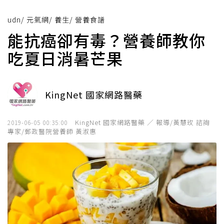
udn
/
元氣網
/
養生
/
營養食譜
能抗癌卻有毒？營養師教你
吃夏日消暑芒果
KingNet 國家網路醫藥
KingNet 國家網路醫藥 ／ 報導/黃慧玫 諮詢
2019-06-05 00:35:00
專家/郵政醫院營養師 黃淑惠