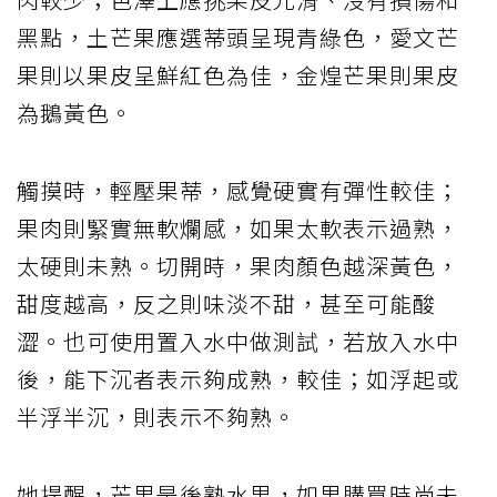
黑點，土芒果應選蒂頭呈現青綠色，愛文芒
果則以果皮呈鮮紅色為佳，金煌芒果則果皮
為鵝黃色。
觸摸時，輕壓果蒂，感覺硬實有彈性較佳；
果肉則緊實無軟爛感，如果太軟表示過熟，
太硬則未熟。切開時，果肉顏色越深黃色，
甜度越高，反之則味淡不甜，甚至可能酸
澀。也可使用置入水中做測試，若放入水中
後，能下沉者表示夠成熟，較佳；如浮起或
半浮半沉，則表示不夠熟。
她提醒，芒果是後熟水果，如果購買時尚未