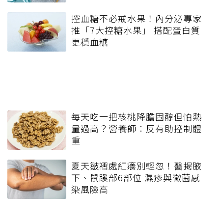
控血糖不必戒水果！內分泌專家
推「7大控糖水果」 搭配蛋白質
更穩血糖
每天吃一把核桃降膽固醇但怕熱
量過高？營養師：反有助控制體
重
夏天皺褶處紅癢別輕忽！醫揭腋
下、鼠蹊部6部位 濕疹與黴菌感
染風險高