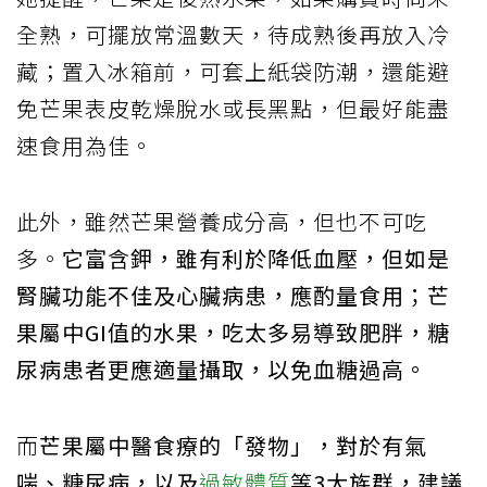
全熟，可擺放常溫數天，待成熟後再放入冷
藏；置入冰箱前，可套上紙袋防潮，還能避
免芒果表皮乾燥脫水或長黑點，但最好能盡
速食用為佳。
此外，雖然芒果營養成分高，但也不可吃
多。
它富含鉀，雖有利於降低血壓，但如是
腎臟功能不佳及心臟病患，應酌量食用；芒
果屬中GI值的水果，吃太多易導致肥胖，糖
尿病患者更應適量攝取，以免血糖過高。
而
芒果屬中醫食療的「發物」，對於有氣
喘、糖尿病，以及
過敏體質
等3大族群，建議