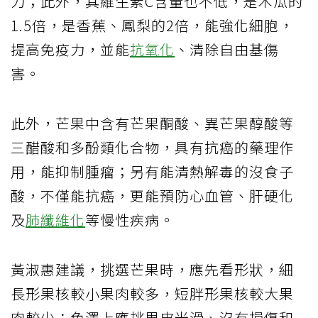
力；此外，其維生素C含量也不低，是木瓜的
1.5倍，是香蕉、鳳梨的2倍，能強化細胞，
提高免疫力，並能
抗氧化
、清除自由基傷
害。
此外，芒果中含有芒果酮酸、異芒果醇酸等
三醋酸和多酚類化合物，具有抗癌的藥理作
用，能抑制腫瘤；另有能清熱解毒的沒食子
酸，不僅能抗癌，更能預防心血管、肝硬化
及
肺纖維化
等慢性疾病。
黃淑惠建議，挑選芒果時，應先看形狀，細
長形果核較小果肉較多，短胖形果核較大果
肉較少；色澤上應挑果皮光滑、沒有損傷和