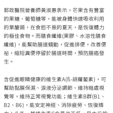
郵政醫院營養師黃淑惠表示，芒果含有豐富
的果糖、葡萄糖等，能被身體快速吸收利用
的單醣類，在食慾不振的夏天，是恢復體力
的極佳食物。而膳食纖維(果膠、水溶性膳食
纖維)，能幫助腸道蠕動，促進排便，改善便
祕，縮短糞便停留於腸道時間，預防腸癌發
生。
含促進眼睛健康的維生素A(ß-胡蘿蔔素)，可
幫助黏膜保濕、淚液分泌調節、維持暗處視
覺等，維持正常視覺功能；維生素B群(B1、
B2、B6)，能安定神經、消除疲勞、恢復精