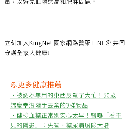
量，以避免血糖過高和肥胖問題。
立刻加入KingNet 國家網路醫藥 LINE＠ 共同
守護全家人健康!
💪更多健康推薦
‧被認為無用的東西反幫了大忙！50歲
婦慶幸沒隨手丟棄的3樣物品
‧健檢血糖正常別安心太早！醫曝「看不
見的隱患」：失智、糖尿病風險大增