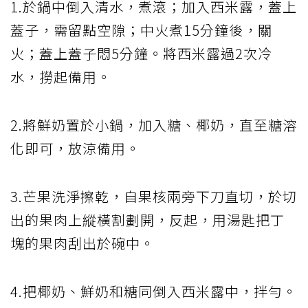
1.於鍋中倒入清水，煮滾；加入西米露，蓋上
蓋子，需留點空隙；中火煮15分鐘後，關
火；蓋上蓋子悶5分鐘。將西米露過2次冷
水，撈起備用。
2.將鮮奶置於小鍋，加入糖、椰奶，直至糖溶
化即可，放涼備用。
3.芒果洗淨擦乾，自果核兩旁下刀直切，於切
出的果肉上縱橫割劃開，反起，用湯匙把丁
塊的果肉刮出於碗中。
4.把椰奶、鮮奶和糖同倒入西米露中，拌勻。