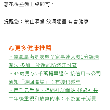
蔥花後盛盤上桌即可。
提醒您：禁止酒駕 飲酒過量 有害健康
💪更多健康推薦
‧電風扇滿是灰塵？家事達人教1分鐘清
潔法 多加一物還能防髒汙附著
‧45歲男存2千萬提早退休 接信用卡公司
通知「淚回職場」：有錢也碰壁
‧用千元手機、拒絕社群網站 48歲社長
中年後重視和放棄的事：不為面子消費