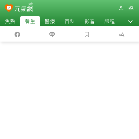
焦點
養生
醫療
百科
影音
課程
退休