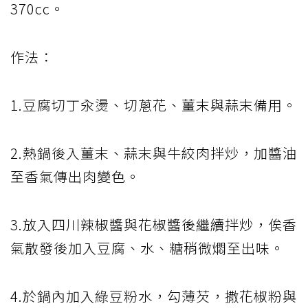
370cc。
作法：
1.豆腐切丁汆燙、切蔥花、薑末與蒜末備用。
2.熱鍋後入薑末、蒜末與牛絞肉拌炒，加醬油
至香氣傳出肉變色。
3.放入四川辣椒醬與花椒醬後繼續拌炒，俟香
氣散發後加入豆腐、水、糖稍微燜至出味。
4.於鍋內加入綠豆粉水，勾薄芡，撒花椒粉與