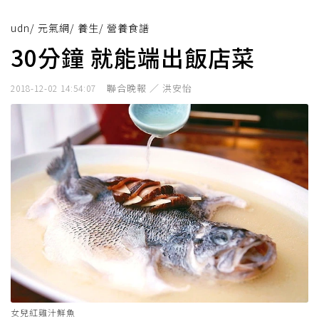
udn
/
元氣網
/
養生
/
營養食譜
30分鐘 就能端出飯店菜
聯合晚報 ／ 洪安怡
2018-12-02 14:54:07
女兒紅雞汁鮮魚