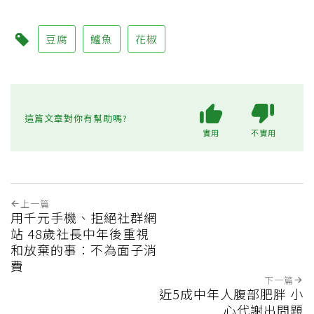
豆腐
鱸魚
花椒
這篇文章對你有幫助嗎?
實用
不實用
上一篇
用千元手機、拒絕社群網
站 48歲社長中年後重視
和放棄的事：不為面子消
費
下一篇
近5成中年人腹部肥胖 小
心代謝出問題