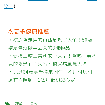
於此
）
💪更多健康推薦
‧被認為無用的東西反幫了大忙！50歲
婦慶幸沒隨手丟棄的3樣物品
‧健檢血糖正常別安心太早！醫曝「看不
見的隱患」：失智、糖尿病風險大增
‧兒邀84歲寡母搬來同住「不用付房租
還有人照顧」1個月後幻滅心寒
蔬菜
果乾