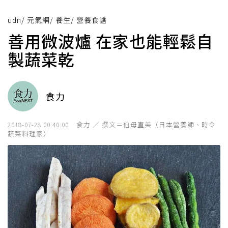
udn
/
元氣網
/
養生
/
營養食譜
善用微波爐 在家也能輕鬆自
製蔬菜乾
食力
食力 ／ 撰文＝伯母直美（日本營養師、時令
2018-07-28 00:40:00
蔬菜料理家）