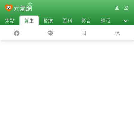
焦點
養生
醫療
百科
影音
課程
退休