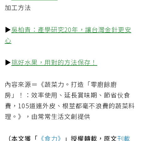
加工方法
▶
吳柏青：產學研究20年，讓台灣金針更安
心
▶
挑好水果，用對的方法保存！
內容來源＝《蔬菜力。打造「零廚餘廚
房」！：效率使用、延長賞味期、節省伙食
費，105道連外皮、根莖都毫不浪費的蔬菜料
理。》，由常常生活文創提供
（本文獲「
《食力》
」授權轉載，原文
刊載