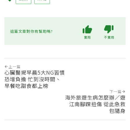
這篇文章對你有幫助嗎?
實用
不實用
上一篇
心臟醫揭早晨5大NG習慣
恐增負擔 忙到沒時間、
早餐吃甜食都上榜
下一篇
海外旅遊生病怎麼辦／遊
江南腳踝扭傷 從此急救
包隨身