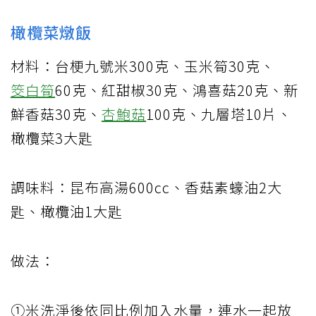
橄欖菜燉飯
材料：台梗九號米300克、玉米筍30克、
筊白筍
60克、紅甜椒30克、鴻喜菇20克、新
鮮香菇30克、
杏鮑菇
100克、九層塔10片、
橄欖菜3大匙
調味料：昆布高湯600cc、香菇素蠔油2大
匙、橄欖油1大匙
做法：
①米洗淨後依同比例加入水量，連水一起放