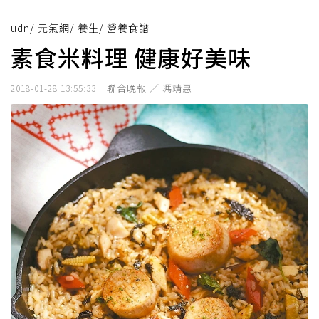
udn
/
元氣網
/
養生
/
營養食譜
素食米料理 健康好美味
聯合晚報 ／ 馮靖惠
2018-01-28 13:55:33