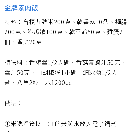
金牌素肉飯
材料：台梗九號米200克、乾香菇10朵、麵腸
200克、脆瓜罐100克、乾豆輪50克、雞蛋2
個、香菜20克
調味料：香椿醬1/2大匙、香菇素蠔油50克、
醬油50克、白胡椒粉1小匙、細冰糖1/2大
匙、八角2粒、水1200cc
做法：
①米洗淨後以1：1的米與水放入電子鍋煮