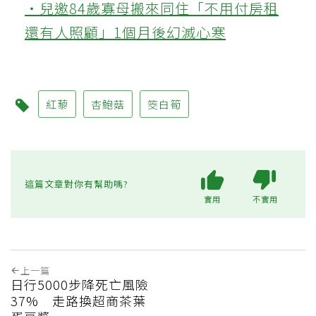
‧兒邀84歲寡母搬來同住「不用付房租
還有人照顧」1個月後幻滅心寒
紅藜
杏鮑菇
筊白筍
這篇文章對你有幫助嗎?
實用
不實用
上一篇
日行5000步降死亡風險
37% 走路換超商茶葉