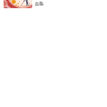
血脂
更年期後常覺得腦霧？營養師籲
補充5種營養素助維持大腦健康
一到春天就容易疲倦、腸胃亂？
中醫教「順著吃」，吃對4類食物
精神好！