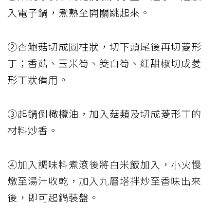
入電子鍋，煮熟至開關跳起來。
②杏鮑菇切成圓柱狀，切下頭尾後再切菱形
丁；香菇、玉米筍、筊白筍、紅甜椒切成菱
形丁狀備用。
③起鍋倒橄欖油，加入菇類及切成菱形丁的
材料炒香。
④加入調味料煮滾後將白米飯加入，小火慢
燉至湯汁收乾，加入九層塔拌炒至香味出來
後，即可起鍋裝盤。