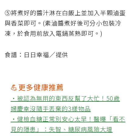
⑤將煮好的醬汁淋在白飯上並加入半顆滷蛋
與香菜即可。(素滷醬煮好後可分小包裝冷
凍，於食用前放入電鍋蒸熟即可。)
食譜：日日幸福／提供
💪更多健康推薦
‧被認為無用的東西反幫了大忙！50歲
婦慶幸沒隨手丟棄的3樣物品
‧健檢血糖正常別安心太早！醫曝「看不
見的隱患」：失智、糖尿病風險大增