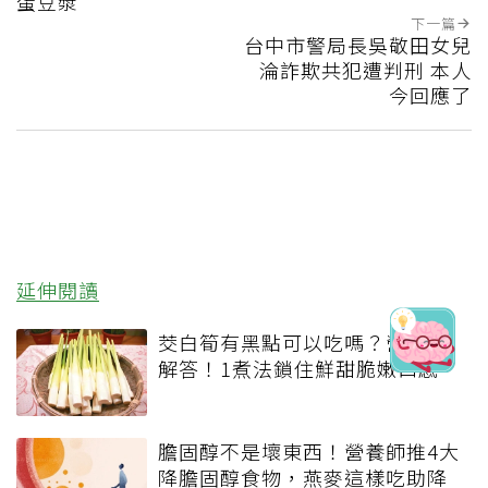
蛋豆漿
下一篇
台中市警局長吳敬田女兒
淪詐欺共犯遭判刑 本人
今回應了
延伸閱讀
茭白筍有黑點可以吃嗎？營養師
解答！1煮法鎖住鮮甜脆嫩口感
膽固醇不是壞東西！營養師推4大
降膽固醇食物，燕麥這樣吃助降