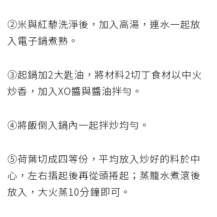
②米與紅藜洗淨後，加入高湯，連水一起放
入電子鍋煮熟。
③起鍋加2大匙油，將材料2切丁食材以中火
炒香，加入XO醬與醬油拌勻。
④將飯倒入鍋內一起拌炒均勻。
⑤荷葉切成四等份，平均放入炒好的料於中
心，左右摺起後再從頭捲起；蒸籠水煮滾後
放入，大火蒸10分鐘即可。