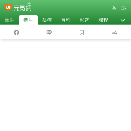
焦點
養生
醫療
百科
影音
課程
退休