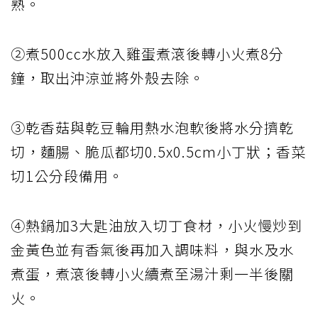
熟。
②煮500cc水放入雞蛋煮滾後轉小火煮8分
鐘，取出沖涼並將外殼去除。
③乾香菇與乾豆輪用熱水泡軟後將水分擠乾
切，麵腸、脆瓜都切0.5x0.5cm小丁狀；香菜
切1公分段備用。
④熱鍋加3大匙油放入切丁食材，小火慢炒到
金黃色並有香氣後再加入調味料，與水及水
煮蛋，煮滾後轉小火續煮至湯汁剩一半後關
火。