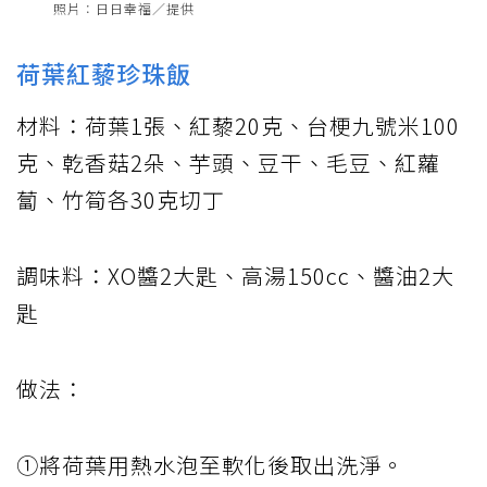
照片：日日幸福／提供
荷葉紅藜珍珠飯
材料：荷葉1張、紅藜20克、台梗九號米100
克、乾香菇2朵、芋頭、豆干、毛豆、紅蘿
蔔、竹筍各30克切丁
調味料：XO醬2大匙、高湯150cc、醬油2大
匙
做法：
①將荷葉用熱水泡至軟化後取出洗淨。