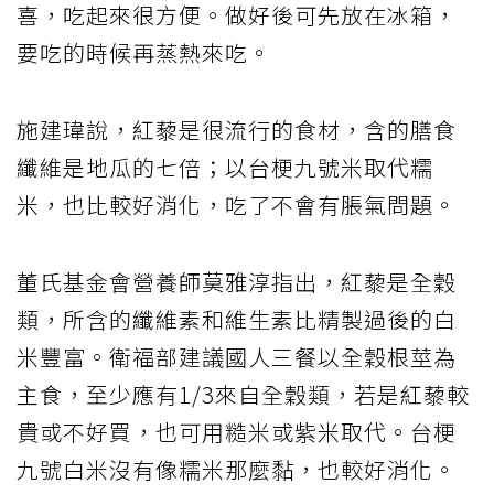
喜，吃起來很方便。做好後可先放在冰箱，
要吃的時候再蒸熱來吃。
施建瑋說，紅藜是很流行的食材，含的膳食
纖維是地瓜的七倍；以台梗九號米取代糯
米，也比較好消化，吃了不會有脹氣問題。
董氏基金會營養師莫雅淳指出，紅藜是全穀
類，所含的纖維素和維生素比精製過後的白
米豐富。衛福部建議國人三餐以全穀根莖為
主食，至少應有1/3來自全穀類，若是紅藜較
貴或不好買，也可用糙米或紫米取代。台梗
九號白米沒有像糯米那麼黏，也較好消化。