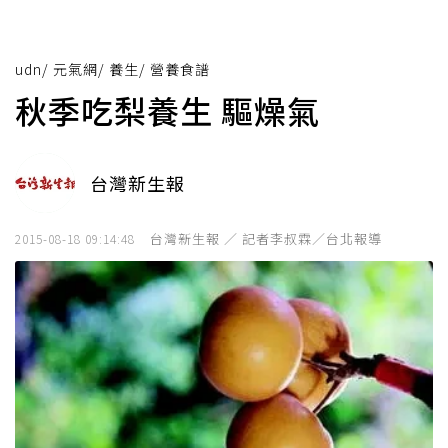
udn
/
元氣網
/
養生
/
營養食譜
秋季吃梨養生 驅燥氣
台灣新生報
台灣新生報 ／ 記者李叔霖／台北報導
2015-08-18 09:14:48