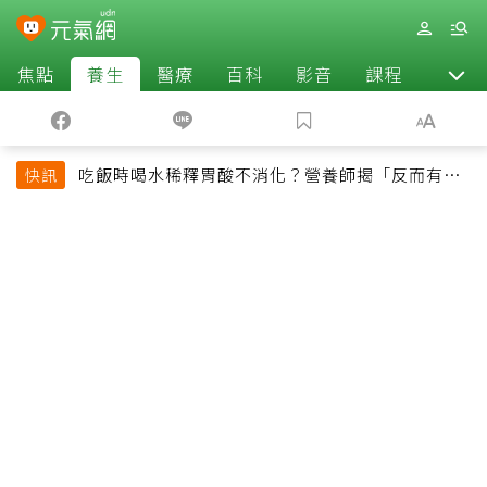
焦點
養生
醫療
百科
影音
課程
退休
吃飯時喝水稀釋胃酸不消化？營養師揭「反而有好
快訊
處」某些族群才要禁