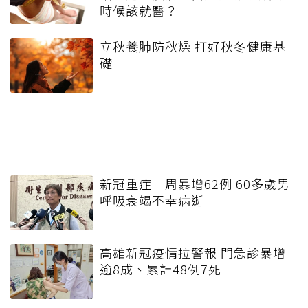
時候該就醫？
立秋養肺防秋燥 打好秋冬健康基
礎
新冠重症一周暴增62例 60多歲男
呼吸衰竭不幸病逝
高雄新冠疫情拉警報 門急診暴增
逾8成、累計48例7死