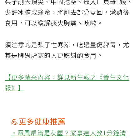
梨子削去頂尖、中間挖空、放入川貝母1錢、
少許冰糖或蜂蜜，將削去部分蓋回，燉熱後
食用，可以緩解痰火胸痛、咳嗽。
須注意的是梨子性寒涼，吃過量傷脾胃，尤
其是脾胃虛寒的人更應斟酌食用。
【更多精采內容，詳見新生報之《養生文化
報》】
💪更多健康推薦
‧電風扇滿是灰塵？家事達人教1分鐘清