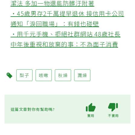
潔法 多加一物還能防髒汙附著
‧45歲男存2千萬提早退休 接信用卡公司
通知「淚回職場」：有錢也碰壁
‧用千元手機、拒絕社群網站 48歲社長
中年後重視和放棄的事：不為面子消費
梨子
咳嗽
秋燥
潤燥
這篇文章對你有幫助嗎?
實用
不實用