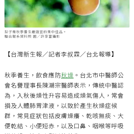
梨子是秋季養生最適宜的果中佳品。
聯合報系資料照 圖／許享富攝影
【台灣新生報／記者李叔霖／台北報導】
秋季養生，飲食應防
秋燥
。台北市中醫師公
會名譽理事長陳潮宗醫師表示，傳統中醫認
為，入秋後燥性升容易造成燥氣傷人，常會
損及人體肺胃津液，以致於產生秋燥症候
群，常見症狀包括皮膚燥癢、乾咳無痰、大
便乾結、小便短赤，以及口鼻、咽喉等呼吸