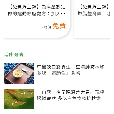
【免費線上課】為高壓族定
【免費線上課】
做的運動紓壓處方：加入行
燃脂體育課：超
動、增肌、互動元素，0基
氧」高壓族在家
免費
礎也能做！
負擔
特價
延伸閱讀
中醫談白露養生：重清肺防秋燥
多吃「這顏色」食物
「白露」後早晚溫差大易出現呼
吸道症狀 多吃白色食物抗秋燥