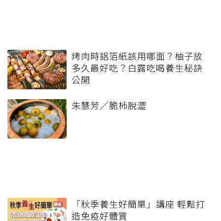
烤肉時鋁箔紙該用哪面？柚子放
多久最好吃？白露吃喝養生秘訣
公開
朱慧芳／脆柿脫澀
「秋季養生好簡單」講座 輕鬆打
造免疫好體質