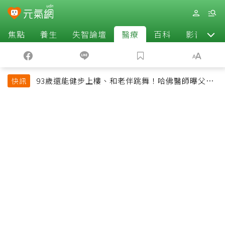
焦點
養生
失智論壇
醫療
百科
影音
93歲還能健步上樓、和老伴跳舞！哈佛醫師曝父親
快訊
長壽秘訣：沒吃保健品也不追養生潮