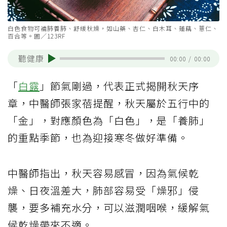
白色食物可補肺養肺、舒緩秋燥，如山藥、杏仁、白木耳、蓮藕、薏仁、
百合等。圖／123RF
聽健康
00:00
/
00:00
「
白露
」節氣剛過，代表正式揭開秋天序
章，中醫師張家蓓提醒，秋天屬於五行中的
「金」，對應顏色為「白色」，是「養肺」
的重點季節，也為迎接寒冬做好準備。
中醫師指出，秋天容易感冒，因為氣候乾
燥、日夜溫差大，肺部容易受「燥邪」侵
襲，要多補充水分，可以滋潤咽喉，緩解氣
候乾燥帶來不適。