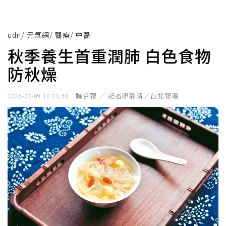
udn
/
元氣網
/
醫療
/
中醫
秋季養生首重潤肺 白色食物
防秋燥
聯合報 ／ 記者廖靜清／台北報導
2025-09-09 10:21:30