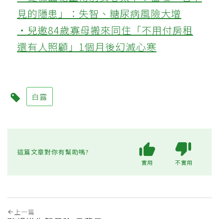
見的隱患」：失智、糖尿病風險大增
‧兒邀84歲寡母搬來同住「不用付房租
還有人照顧」1個月後幻滅心寒
白露
這篇文章對你有幫助嗎?
實用
不實用
上一篇