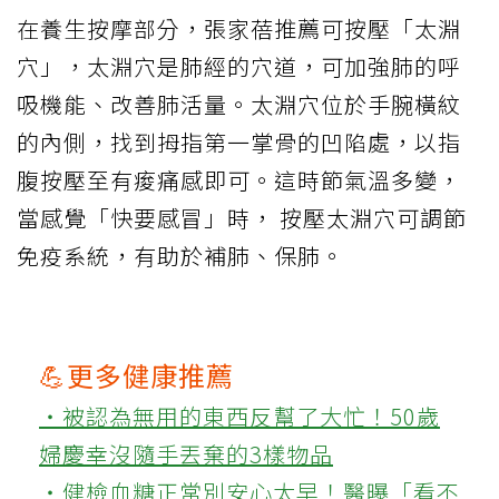
在養生按摩部分，張家蓓推薦可按壓「太淵
穴」，太淵穴是肺經的穴道，可加強肺的呼
吸機能、改善肺活量。太淵穴位於手腕橫紋
的內側，找到拇指第一掌骨的凹陷處，以指
腹按壓至有痠痛感即可。這時節氣溫多變，
當感覺「快要感冒」時， 按壓太淵穴可調節
免疫系統，有助於補肺、保肺。
💪更多健康推薦
‧被認為無用的東西反幫了大忙！50歲
婦慶幸沒隨手丟棄的3樣物品
‧健檢血糖正常別安心太早！醫曝「看不