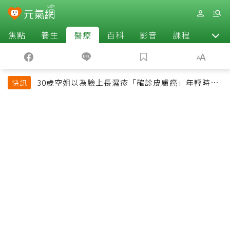
焦點
養生
醫療
百科
影音
課程
退休
30歲空姐以為臉上長濕疹「確診皮膚癌」年輕時一
快訊
習慣釀惡果超後悔