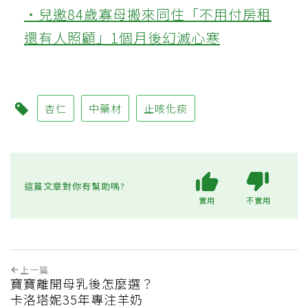
‧兒邀84歲寡母搬來同住「不用付房租
還有人照顧」1個月後幻滅心寒
杏仁
中藥材
止咳化痰
這篇文章對你有幫助嗎?
實用
不實用
上一篇
寶寶離開母乳後怎麼選？
卡洛塔妮35年專注羊奶