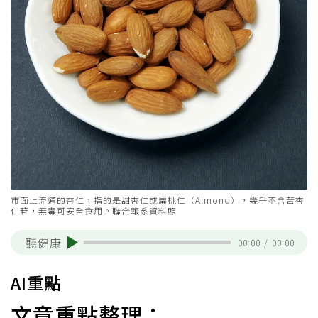
市面上流通的杏仁，指的是甜杏仁或扁桃仁（Almond），幾乎不含苦杏
仁苷，無毒可安全食用。聯合報系資料照
聽健康
00:00
/
00:00
AI重點
文章重點整理：