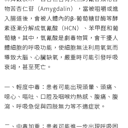
物苦杏仁苷（Amygdalin），當被咀嚼或進
入腸道後，會被人體內的β-葡萄糖苷酶等酵
素逐漸分解成氫氰酸（HCN）、苯甲醛和葡
萄糖。其中，氫氰酸是劇毒物質，會干擾人
體細胞的呼吸功能，使細胞無法利用氧氣而
導致大腦、心臟缺氧，嚴重時可能引發呼吸
衰竭，甚至死亡。
一、輕度中毒：患者可能出現頭暈、頭痛、
噁心、嘔吐、口腔及咽喉灼熱感、腹痛、腹
瀉、呼吸急促與四肢無力等不適症狀。
二、中毒加重：患者可能進一步出現呼吸困