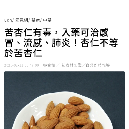
udn
/
元氣網
/
醫療
/
中醫
苦杏仁有毒，入藥可治感
冒、流感、肺炎！杏仁不等
於苦杏仁
聯合報 ／ 記者林則澄／台北即時報導
2025-02-11 00:47:00