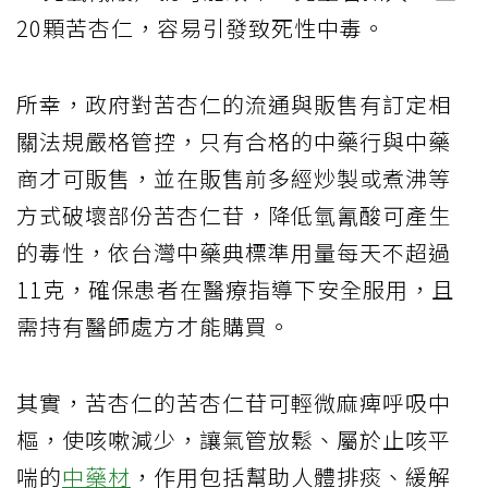
20顆苦杏仁，容易引發致死性中毒。
所幸，政府對苦杏仁的流通與販售有訂定相
關法規嚴格管控，只有合格的中藥行與中藥
商才可販售，並在販售前多經炒製或煮沸等
方式破壞部份苦杏仁苷，降低氫氰酸可產生
的毒性，依台灣中藥典標準用量每天不超過
11克，確保患者在醫療指導下安全服用，且
需持有醫師處方才能購買。
其實，苦杏仁的苦杏仁苷可輕微麻痺呼吸中
樞，使咳嗽減少，讓氣管放鬆、屬於止咳平
喘的
中藥材
，作用包括幫助人體排痰、緩解