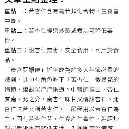
重點一：
苦杏仁含有氰苷類化合物，生食會
中毒。
重點二：
苦杏仁經過炒製或煮沸可降低毒
性。
重點三：
甜杏仁無毒，安全食用，可用於食
品。
「後宮甄嬛傳」近年成為許多人年節必看的
戲劇，其中有角色吃下「苦
杏仁
」後暴斃的
情節，讓觀眾津津樂道。中醫師指出，杏仁
有南、北之分，南杏仁味甘又稱甜杏仁、北
杏仁味苦又稱苦杏仁，一般藥用以苦杏仁為
主，因有苦杏仁苷，生食產生毒性，若經炒
製或煮沸後可降低毒性，入藥則可治療感