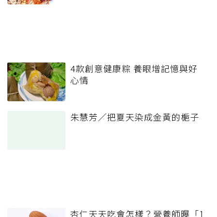
4款創意健康粽 養眼增記憶與好
心情
朱慧芳／把夏天染成金黃的梔子
杏仁天天吃會怎樣？營養師曝「1