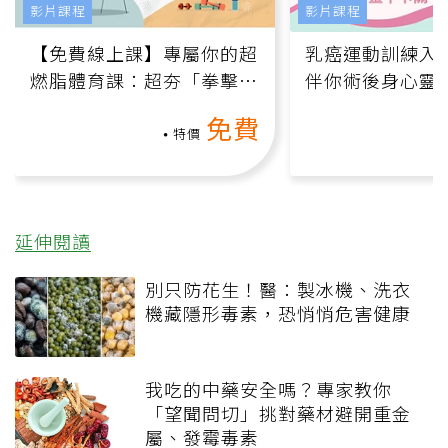
影片課程
影片課程
【免費線上課】專屬你的超
乳癌運動訓練入門
燃脂體育課：超夯「拳擊有
伴你術後身心靈
氧」高壓族在家釋放壓力無
上影音課）
免費
負擔
特價
延伸閱讀
別只防花生！醫：製冰機、洗衣
機藏隱形毒素，恐悄悄危害健康
我吃的中藥安全嗎？專家教你
「望聞問切」挑對藥材避開重金
屬、發霉毒素