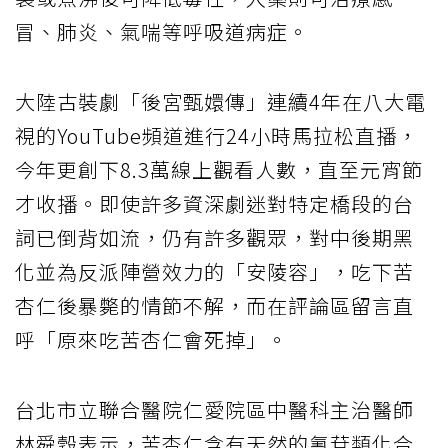
冒、肺炎、氣喘等呼吸道病症。
大陸古裝劇「後宮甄嬛傳」連續4年在八大電
視的YouTube頻道進行24小時馬拉松直播，
今年更創下8.3萬線上觀看人數，直至元宵節
才收播。即使許多資深劇迷對特定橋段的台
詞已倒背如流，仍有許多觀眾，對中後期黑
化並為反派陣營效力的「安陵容」，吃下苦
杏仁後暴斃的情節不解，而在評論區留言直
呼「原來吃苦杏仁會死掉」。
台北市立聯合醫院仁愛院區中醫科主治醫師
林舜穀表示，苦杏仁含有天然的氰苷類化合