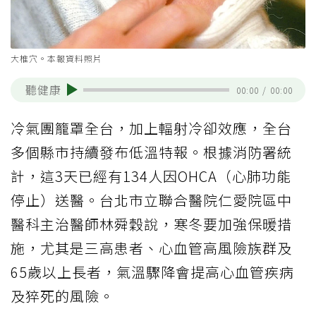
大椎穴。本報資料照片
聽健康
00:00
/
00:00
冷氣團籠罩全台，加上輻射冷卻效應，全台
多個縣市持續發布低溫特報。根據消防署統
計，這3天已經有134人因OHCA（心肺功能
停止）送醫。台北市立聯合醫院仁愛院區中
醫科主治醫師林舜穀說，寒冬要加強保暖措
施，尤其是三高患者、心血管高風險族群及
65歲以上長者，氣溫驟降會提高心血管疾病
及猝死的風險。