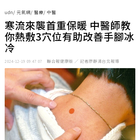
udn
/
元氣網
/
醫療
/
中醫
寒流來襲首重保暖 中醫師教
你熱敷3穴位有助改善手腳冰
冷
聯合報健康版 ／ 記者廖靜清台北報導
2024-12-19 09:47:07