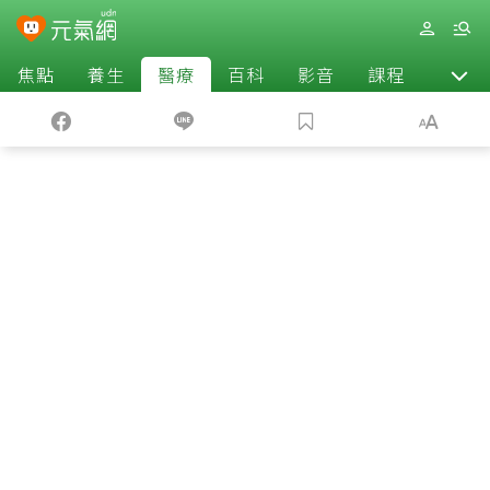
焦點
養生
醫療
百科
影音
課程
退休