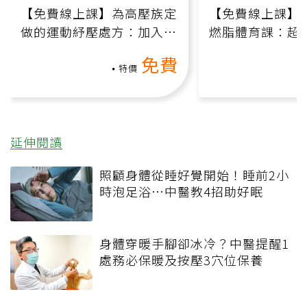
【免費線上課】為高壓族定
【免費線上課】
做的運動紓壓處方：加入行
燃脂體育課：超
動、增肌、互動元素，0基
氧」高壓族在家
免費
礎也能做！
負擔
特價
延伸閱讀
照顧身體從睡好覺開始！睡前2小
時泡足浴…中醫教4招助好眠
身體穿暖手腳卻冰冷？中醫提醒1
處務必保暖及按壓3穴位保養