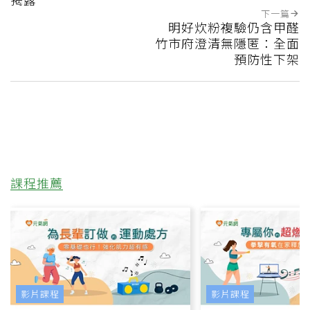
下一篇
明好炊粉複驗仍含甲醛
竹市府澄清無隱匿：全面
預防性下架
課程推薦
影片課程
影片課程