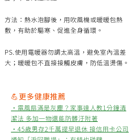
方法：熱水泡腳後，用吹風機或暖暖包熱
敷，有助於驅寒、促進全身循環。
PS.使用電暖器勿調太高溫，避免室內溫差
大；暖暖包不直接接觸皮膚，防低溫燙傷。
💪更多健康推薦
‧電風扇滿是灰塵？家事達人教1分鐘清
潔法 多加一物還能防髒汙附著
‧45歲男存2千萬提早退休 接信用卡公司
通知「淚回職場」：有錢也碰壁