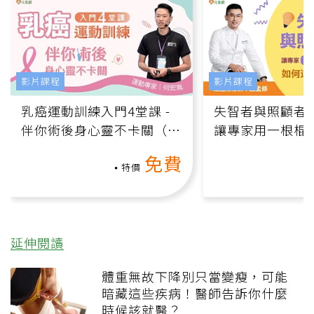
影片課程
影片課程
乳癌運動訓練入門4堂課 -
失智者與照顧者
伴你術後身心靈不卡關（線
讓專家用一根棍
上影音課）
何逆轉退化大腦
免費
課）
特價
延伸閱讀
體重無故下降別只當變瘦，可能
暗藏這些疾病！醫師告訴你什麼
時候該就醫？