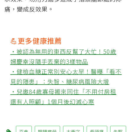
痛，變成反效果。
💪更多健康推薦
‧被認為無用的東西反幫了大忙！50歲
婦慶幸沒隨手丟棄的3樣物品
‧健檢血糖正常別安心太早！醫曝「看不
見的隱患」：失智、糖尿病風險大增
‧兒邀84歲寡母搬來同住「不用付房租
還有人照顧」1個月後幻滅心寒
百會
眼睛疲勞
太衝穴
偏頭痛
失眠