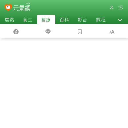
焦點
養生
醫療
百科
影音
課程
退休