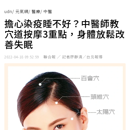
udn
/
元氣網
/
醫療
/
中醫
擔心染疫睡不好？中醫師教
穴道按摩3重點，身體放鬆改
善失眠
聯合報 ／ 記者廖靜清／台北報導
2022-04-18 09:52:59