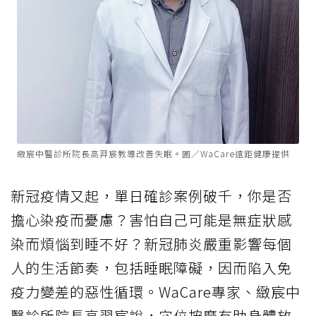
緻宸中醫診所院長高羿宸教導改善失眠。圖／WaCare遠距健康提供
新冠疫情又起，單日確診案例破千，你是否
擔心染疫而憂慮？害怕自己可能是無症狀感
染而煩惱到睡不好？新冠肺炎嚴重影響每個
人的生活節奏，包括睡眠障礙，因而陷入免
疫力變差的惡性循環。WaCare專家、緻宸中
醫診所院長高羿宸說，穴位按摩有助身體放