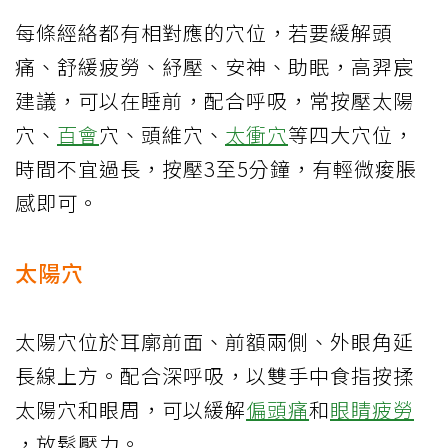
每條經絡都有相對應的穴位，若要緩解頭
痛、舒緩疲勞、紓壓、安神、助眠，高羿宸
建議，可以在睡前，配合呼吸，常按壓太陽
穴、
百會
穴、頭維穴、
太衝穴
等四大穴位，
時間不宜過長，按壓3至5分鐘，有輕微痠脹
感即可。
太陽穴
太陽穴位於耳廓前面、前額兩側、外眼角延
長線上方。配合深呼吸，以雙手中食指按揉
太陽穴和眼周，可以緩解
偏頭痛
和
眼睛疲勞
，放鬆壓力。