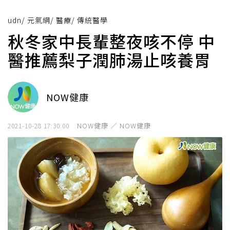
udn
/
元氣網
/
醫療
/
傳統醫學
秋冬家中長輩整夜咳不停 中
醫推薦梨子潤肺湯止咳養胃
NOW健康
NOW健康 ／ NOW健康
2021-10-28 17:30:00