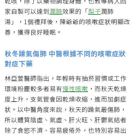
乾咳，除了以藥物調理身體，也教導病人回
家自製可以達到
潤肺
效果的「
梨子
潤肺
湯」，1個禮拜後，陳爺爺的咳嗽症狀明顯改
善，獲得良好睡眠。
秋冬躁氣傷肺 中醫根據不同的咳嗽症狀
對症下藥
林亞萱醫師指出，年輕時有抽菸習慣或工作
環境粉塵較多者易有
慢性咳嗽
，而秋天乾燥
度上升，支氣管會因乾燥收縮，進而加劇症
狀。以中醫角度來說，秋天的躁氣最傷肺，
所以體質陰虛、氣虛、肝火旺、肝鬱氣結者
除了食慾不濟、容易疲倦外，也特別容易出