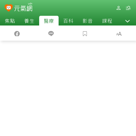
焦點
養生
醫療
百科
影音
課程
退休