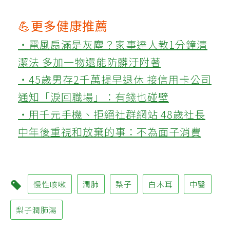
💪更多健康推薦
‧電風扇滿是灰塵？家事達人教1分鐘清
潔法 多加一物還能防髒汙附著
‧45歲男存2千萬提早退休 接信用卡公司
通知「淚回職場」：有錢也碰壁
‧用千元手機、拒絕社群網站 48歲社長
中年後重視和放棄的事：不為面子消費
慢性咳嗽
潤肺
梨子
白木耳
中醫
梨子潤肺湯