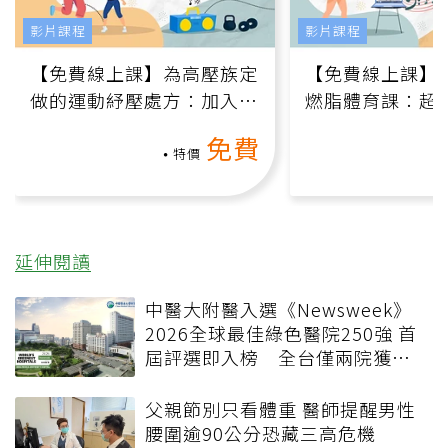
影片課程
影片課程
【免費線上課】為高壓族定
【免費線上課】
做的運動紓壓處方：加入行
燃脂體育課：超
動、增肌、互動元素，0基
氧」高壓族在家
免費
礎也能做！
負擔
特價
延伸閱讀
中醫大附醫入選《Newsweek》
2026全球最佳綠色醫院250強 首
屆評選即入榜 全台僅兩院獲
選 四葉績效指標居台灣最佳
父親節別只看體重 醫師提醒男性
腰圍逾90公分恐藏三高危機