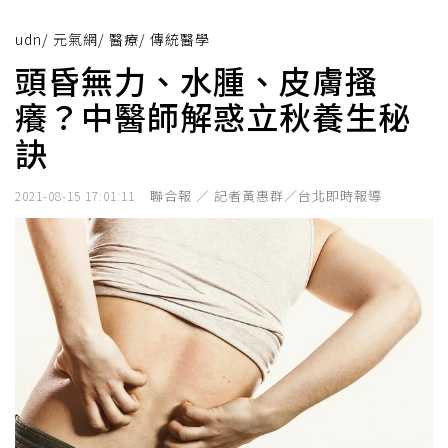
udn
/
元氣網
/
醫療
/
傳統醫學
頭昏無力、水腫、皮膚搔
癢？中醫師解惑立秋養生秘
訣
聯合報 ／ 記者黃惠群／台北即時報導
2021-08-15 17:01:11