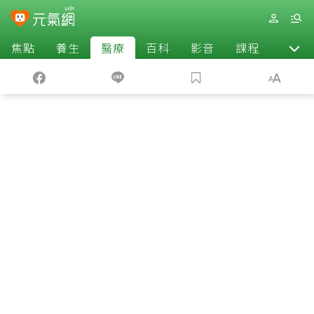
焦點
養生
醫療
百科
影音
課程
退休