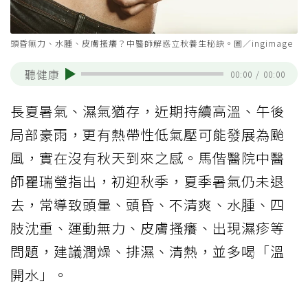
頭昏無力、水腫、皮膚搔癢？中醫師解惑立秋養生秘訣。圖／ingimage
聽健康
00:00
/
00:00
長夏暑氣、濕氣猶存，近期持續高溫、午後
局部豪雨，更有熱帶性低氣壓可能發展為颱
風，實在沒有秋天到來之感。馬偕醫院中醫
師瞿瑞瑩指出，初迎秋季，夏季暑氣仍未退
去，常導致頭暈、頭昏、不清爽、水腫、四
肢沈重、運動無力、皮膚搔癢、出現濕疹等
問題，建議潤燥、排濕、清熱，並多喝「溫
開水」。