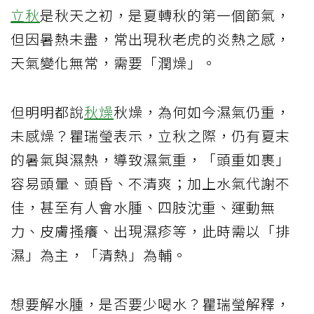
立秋
是秋天之初，是夏轉秋的第一個節氣，
但因暑熱未盡，常出現秋老虎的炎熱之感，
天氣變化無常，需要「潤燥」。
但明明都說
秋燥
秋燥，為何如今濕氣仍重，
未感燥？瞿瑞瑩表示，立秋之際，仍有夏末
的暑氣與濕熱，導致濕氣重，「頭重如裹」
容易頭暈、頭昏、不清爽；加上水氣代謝不
佳，甚至有人會水腫、四肢沈重、運動無
力、皮膚搔癢、出現濕疹等，此時需以「排
濕」為主，「清熱」為輔。
想要解水腫，是否要少喝水？瞿瑞瑩解釋，