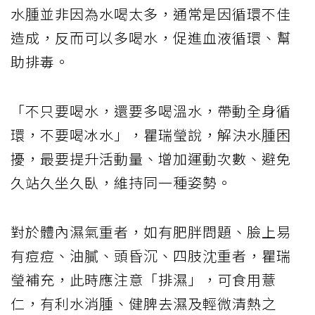
水腫並非因為水喝太多，通常是因循環不佳
造成，反而可以多喝水，促進血液循環、幫
助排毒。
「不只要喝水，還要多喝溫水，帶動全身循
環，不要喝冰水」，瞿瑞瑩說，解決水腫困
擾，最要提升活動量、增加運動次數、避免
久站久坐久臥，維持同一種姿勢。
對於體內濕氣重者，如有肥胖問題、臉上易
有痘痘、油膩、頭昏沉、四肢沈重者，瞿瑞
瑩補充，此時應注意「排濕」，可食用薏
仁，有利水消腫、健脾去濕及輕微清熱之