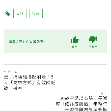
立秋
秋燥
這篇文章對你有幫助嗎?
實用
不實用
上一篇
蚊子持續騷擾超崩潰！6
大「防蚊方式」有效降低
被叮機率
下一篇
30歲空姐以為臉上長濕
疹「確診皮膚癌」年輕時
一習慣釀惡果超後悔