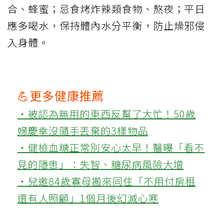
合、蜂蜜；忌食烤炸辣類食物、熬夜；平日
應多喝水，保持體內水分平衡，防止燥邪侵
入身體。
💪更多健康推薦
‧被認為無用的東西反幫了大忙！50歲
婦慶幸沒隨手丟棄的3樣物品
‧健檢血糖正常別安心太早！醫曝「看不
見的隱患」：失智、糖尿病風險大增
‧兒邀84歲寡母搬來同住「不用付房租
還有人照顧」1個月後幻滅心寒