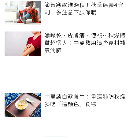
節氣寒露進深秋！秋季保養4守
則，多注意下肢保暖
喉嚨乾、皮膚癢、便祕…秋燥體
質超惱人！中醫教用這些食材補
氣潤肺
中醫談白露養生：重清肺防秋燥
多吃「這顏色」食物