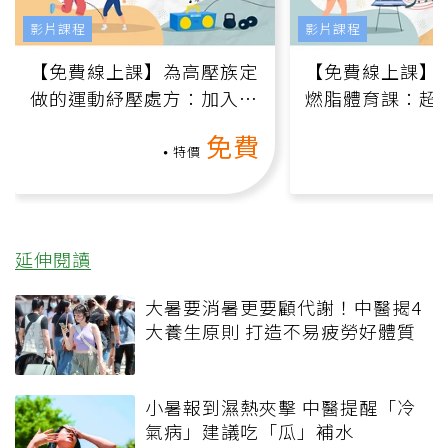
影片課程
影片課程
【免費線上課】為高壓族定
【免費線上課】
做的運動紓壓處方：加入行
燃脂體育課：超
動、增肌、互動元素，0基
氧」高壓族在家
免費
礎也能做！
負擔
特價
延伸閱讀
大暑要消暑更要顧代謝！中醫揭4
大養生原則 打造不易疲勞好體質
小暑報到濕熱夾擊 中醫提醒「冷
氣病」建議吃「瓜」補水