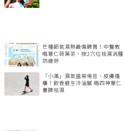
芒種節氣濕熱最傷脾胃！中醫教
喝薏仁荷葉茶、按2穴位祛濕消腫
防疲勞
「小滿」濕氣盛易倦怠、皮膚搔
癢！飲食避生冷油膩 喝四神薏仁
養脾祛濕