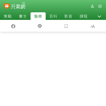
焦點
養生
醫療
百科
影音
課程
退休