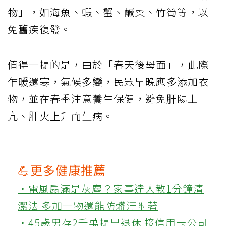
物」，如海魚、蝦、蟹、鹹菜、竹筍等，以
免舊疾復發。
值得一提的是，由於「春天後母面」，此際
乍暖還寒，氣候多變，民眾早晚應多添加衣
物，並在春季注意養生保健，避免肝陽上
亢、肝火上升而生病。
💪更多健康推薦
‧電風扇滿是灰塵？家事達人教1分鐘清
潔法 多加一物還能防髒汙附著
‧45歲男存2千萬提早退休 接信用卡公司