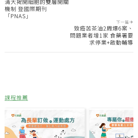
清大揭開細胞的雙層開關
機制 登國際期刊
「PNAS」
下一篇
致癌苦茶油2周爆6案、
問題業者增1家 食藥署要
求停業+啟動輔導
課程推薦