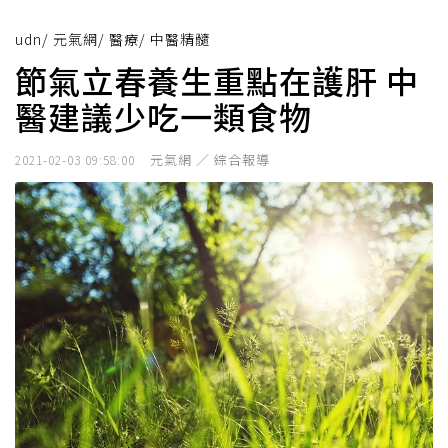
udn
/
元氣網
/
醫療
/
中醫精髓
節氣立春養生重點在護肝 中
醫建議少吃一類食物
元氣網 ／ 綜合報導
2021-02-03 09:58:00