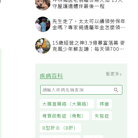
肉
坪林獨居老翁離世無人知 13犬
守屋護遺體伴最後一程
先生走了，太太可以續領勞保年
金嗎？專家揭遺屬年金怎麼領，
看順位還要看資格
15歲經營之神3.9億暴富落幕 麥
克風少年蘇友謙：每天領700元
過日子
看更多
疾病百科
大腸直腸癌（大腸癌）
痔瘡
骨質疏鬆症（骨鬆）
失智症
B型肝炎（B肝）