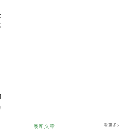
受
乾
調
機
看更多
最新文章