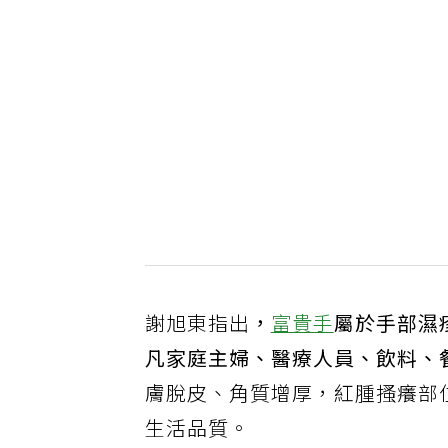
謝旭東指出
，
富貴手
屬於手部濕
凡家庭主婦、醫療人員、飲料、
膚脫皮、角質增厚，紅腫搔癢部
生活品質。