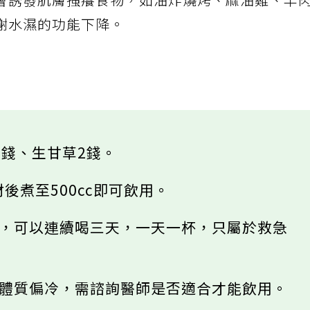
會誘發肌膚搔癢食物，如油炸燒烤、麻油雞、羊
謝水濕的功能下降。
3錢、生甘草2錢。
材後煮至500cc即可飲用。
害，可以連續喝三天，一天一杯，只屬於救急
果體質偏冷，需諮詢醫師是否適合才能飲用。