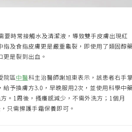
，需要時常接觸水及清潔液，導致雙手皮膚出現紅
中指及食指皮膚更是嚴重龜裂，即使用了類固醇
口更是裂到出血。
愛院區
中醫
科主治醫師謝旭東表示，該患者右手
給予換膚方3.0，早晚服用2次，並使用科學中
洗方。1周後，搔癢感減少，不需外洗方；1個月
後，只需擦護手霜保養即可。