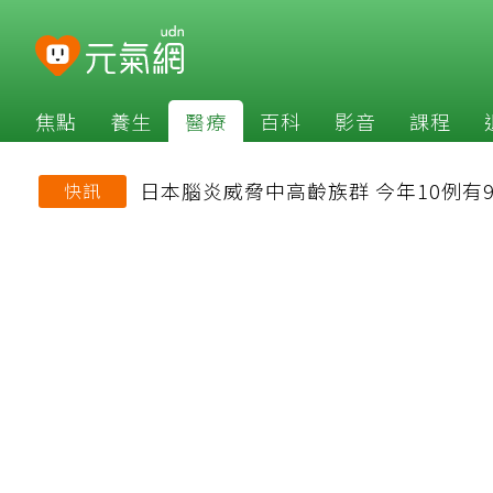
焦點
養生
醫療
百科
影音
課程
日本腦炎威脅中高齡族群 今年10例有
快訊