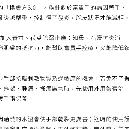
的「換膚方3.0」，能針對於富貴手的病因著手，
發炎越嚴重，控制得了發炎，脫皮狀況才能減輕
中，加入蒼朮、茯苓除濕止癢；知母、石膏抗炎消
強肌膚的抵抗力，能幫助富貴手痊癒，又能降低
少手部接觸刺激物質及過敏原的機會，若免不了
、龜裂、腫痛、搔癢厲害時，先使用外用藥膏治
護手霜保養。
因過熱的水溫會使手部乾裂更厲害；適時的使用