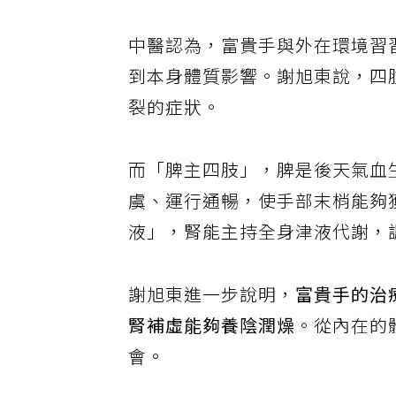
中醫認為，富貴手與外在環境習
到本身體質影響。謝旭東說，四
裂的症狀。
而「脾主四肢」，脾是後天氣血
虞、運行通暢，使手部末梢能夠
液」，腎能主持全身津液代謝，
謝旭東進一步說明，
富貴手的治
腎補虛能夠養陰潤燥
。從內在的
會。