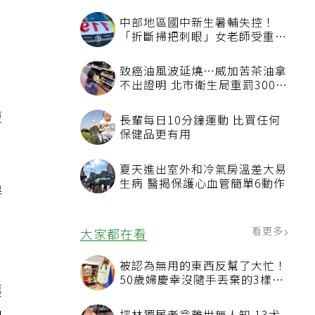
中部地區國中新生暑輔失控！
「折斷掃把刺眼」女老師受重傷
。
恐失明
致癌油風波延燒…威加苦茶油拿
不出證明 北市衛生局重罰300萬
元
復
長輩每日10分鐘運動 比買任何
保健品更有用
夏天進出室外和冷氣房溫差大易
生病 醫揭保護心血管簡單6動作
得
看更多
大家都在看
被認為無用的東西反幫了大忙！
50歲婦慶幸沒隨手丟棄的3樣物
護
品