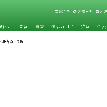
聯合報
經濟日報
河
退休力
失智
醫聲
慢病好日子
癌症
性愛
9例皆逾50歲