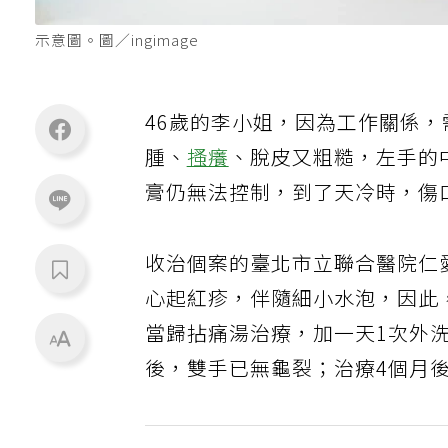
示意圖。圖／ingimage
46歲的李小姐，因為工作關係
腫、
搔癢
、脫皮又粗糙，左手的
膏仍無法控制，到了天冷時，傷
收治個案的臺北市立聯合醫院仁
心起紅疹，伴隨細小水泡，因此，
當歸拈痛湯治療，加一天1次外
後，雙手已無龜裂；治療4個月