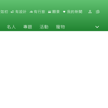
好如初
有設計
有行旅
願景
我的新聞
名人
專題
活動
寵物