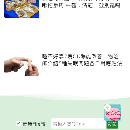
嗽拖數周 中醫：清冠一號別亂喝
睡不好靠2塊OK繃能改善！物治
師介紹5種失眠問題各自對應貼法
健康報e報