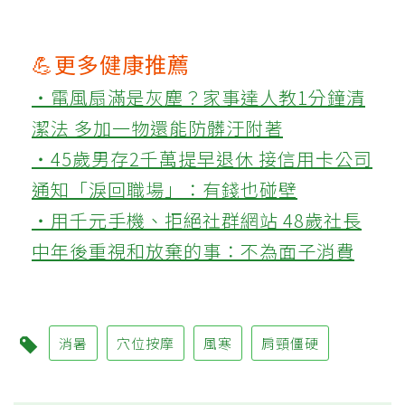
💪更多健康推薦
‧電風扇滿是灰塵？家事達人教1分鐘清
潔法 多加一物還能防髒汙附著
‧45歲男存2千萬提早退休 接信用卡公司
通知「淚回職場」：有錢也碰壁
‧用千元手機、拒絕社群網站 48歲社長
中年後重視和放棄的事：不為面子消費
消暑
穴位按摩
風寒
肩頸僵硬