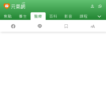
焦點
養生
醫療
百科
影音
課程
退休