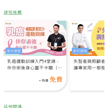
課程推薦
影片課程
影片課程
乳癌運動訓練入門4堂課 -
失智者與照顧者
伴你術後身心靈不卡關（線
讓專家用一根棍
上影音課）
何逆轉退化大腦
免費
課）
特價
延伸閱讀