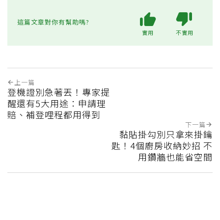
這篇文章對你有幫助嗎?
實用
不實用
上一篇
登機證別急著丟！專家提
醒還有5大用途：申請理
賠、補登哩程都用得到
下一篇
黏貼掛勾別只拿來掛鑰
匙！4個廚房收納妙招 不
用鑽牆也能省空間