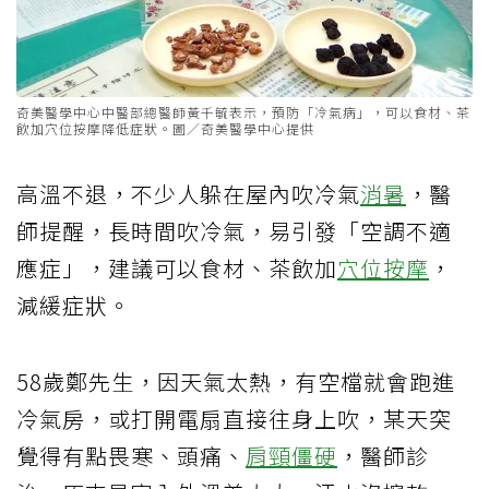
奇美醫學中心中醫部總醫師黃千毓表示，預防「冷氣病」，可以食材、茶
飲加穴位按摩降低症狀。圖／奇美醫學中心提供
高溫不退，不少人躲在屋內吹冷氣
消暑
，醫
師提醒，長時間吹冷氣，易引發「空調不適
應症」，建議可以食材、茶飲加
穴位按摩
，
減緩症狀。
58歲鄭先生，因天氣太熱，有空檔就會跑進
冷氣房，或打開電扇直接往身上吹，某天突
覺得有點畏寒、頭痛、
肩頸僵硬
，醫師診