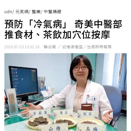
udn
/
元氣網
/
醫療
/
中醫精髓
預防「冷氣病」 奇美中醫部
推食材、茶飲加穴位按摩
聯合報 ／ 記者謝進盛／台南即時報導
2020-07-23 13:52:10