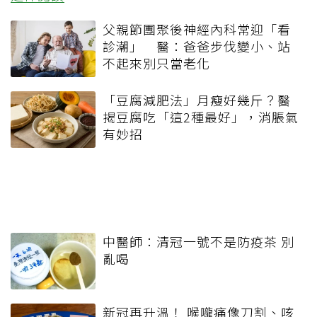
父親節團聚後神經內科常迎「看
診潮」 醫：爸爸步伐變小、站
不起來別只當老化
「豆腐減肥法」月瘦好幾斤？醫
揭豆腐吃「這2種最好」，消脹氣
有妙招
中醫師：清冠一號不是防疫茶 別
亂喝
新冠再升溫！ 喉嚨痛像刀割、咳