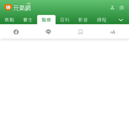
焦點
養生
醫療
百科
影音
課程
退休