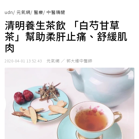
udn
/
元氣網
/
醫療
/
中醫精髓
清明養生茶飲 「白芍甘草
茶」幫助柔肝止痛、舒緩肌
肉
元氣網 ／ 郭大維中醫師
2020-04-01 13:52:43