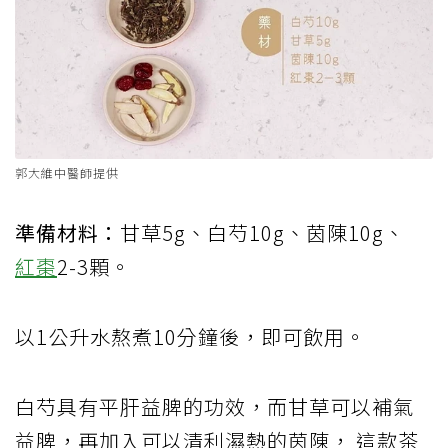
郭大維中醫師提供
準備材料：
甘草5g、白芍10g、茵陳10g、
紅棗
2-3顆。
以1公升水熬煮10分鐘後，即可飲用。
白芍具有平肝益脾的功效，而甘草可以補氣
益脾，再加入可以清利濕熱的茵陳， 這款茶