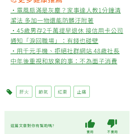
‧電風扇滿是灰塵？家事達人教1分鐘清
潔法 多加一物還能防髒汙附著
‧45歲男存2千萬提早退休 接信用卡公司
通知「淚回職場」：有錢也碰壁
‧用千元手機、拒絕社群網站 48歲社長
中年後重視和放棄的事：不為面子消費
肝火
節氣
紅棗
止痛
這篇文章對你有幫助嗎?
實用
不實用