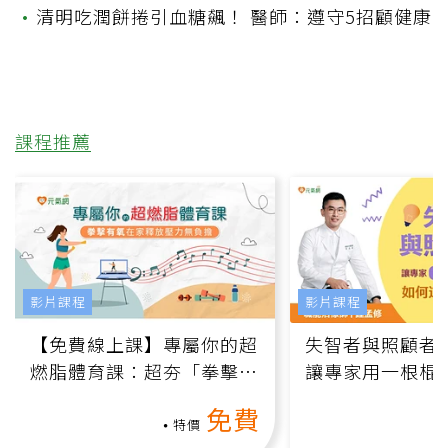
•
清明吃潤餅捲引血糖飆！ 醫師：遵守5招顧健康
課程推薦
影片課程
影片課程
【免費線上課】專屬你的超
失智者與照顧者
燃脂體育課：超夯「拳擊有
讓專家用一根棍
氧」高壓族在家釋放壓力無
何逆轉退化大腦
免費
負擔
課）
特價