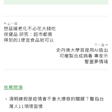
上一篇
想延緩老化不必花大錢吃
保健品 研究：超市都買
得到的1便宜食品就可以
下一篇
史丹佛大學首度用AI造出
可複製合成病毒 專家示
警噩夢情境
推薦閱讀
•
清明連假是疫情會不會大爆發的關鍵？醫指台
灣人11項壞習慣