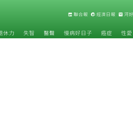
聯合報
經濟日報
河
退休力
失智
醫聲
慢病好日子
癌症
性愛