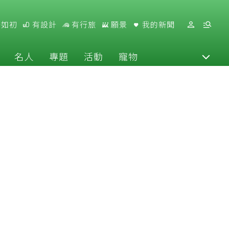
好如初
有設計
有行旅
願景
我的新聞
名人
專題
活動
寵物