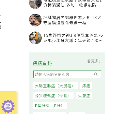
方法
吃飯時喝水稀釋胃酸不消化？營
養師揭「反而有好處」某些族群
才要禁
1
發表上千篇文章打臉健康偽科學
能
林慶順教授驚傳意外過世
45歲男存2千萬提早退休 接信用
卡公司通知「淚回職場」：有錢
也碰壁
看更多
大家都在看
被認為無用的東西反幫了大忙！
50歲婦慶幸沒隨手丟棄的3樣物
品
電風扇滿是灰塵？家事達人教1
分鐘清潔法 多加一物還能防髒
汙附著