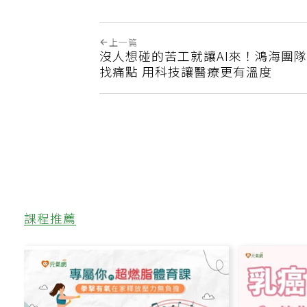
上一篇
沒人想碰的苦工就讓AI來！鴻海團
找痛點 用科技讓醫療更有溫度
課程推薦