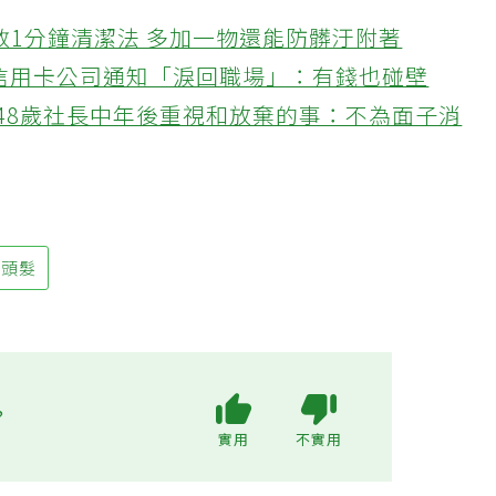
教1分鐘清潔法 多加一物還能防髒汙附著
接信用卡公司通知「淚回職場」：有錢也碰壁
48歲社長中年後重視和放棄的事：不為面子消
頭髮
?
實用
不實用