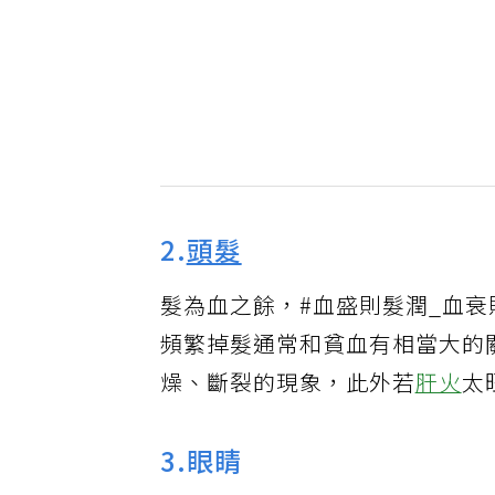
2.
頭髮
髮為血之餘，#血盛則髮潤_血
頻繁掉髮通常和貧血有相當大的
燥、斷裂的現象，此外若
肝火
太
3.眼睛