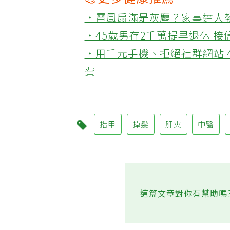
💪更多健康推薦
‧電風扇滿是灰塵？家事達人
‧45歲男存2千萬提早退休 
‧用千元手機、拒絕社群網站 
費
指甲
掉髮
肝火
中醫
這篇文章對你有幫助嗎