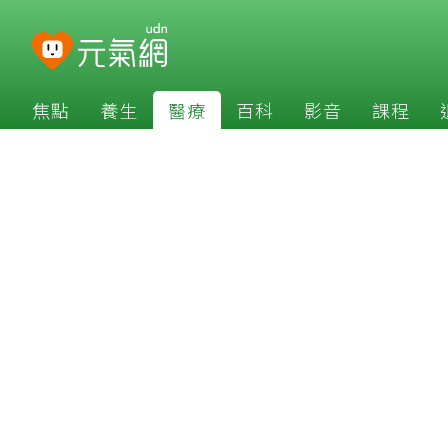
焦點
養生
醫療
百科
影音
課程