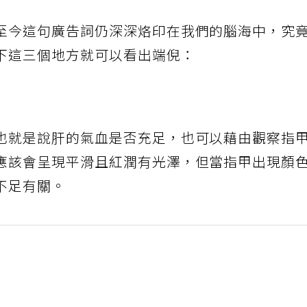
至今這句廣告詞仍深深烙印在我們的腦海中，究
下這三個地方就可以看出端倪：
也就是說肝的氣血是否充足，也可以藉由觀察指
應該會呈現平滑且紅潤有光澤，但當指甲出現顏
不足有關。