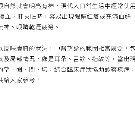
眼自然就會明亮有神，現代人日常生活中經常使
視傷血，肝火旺時，容易出現眼睛紅癢或充滿血絲
無神、眼睛乾澀疲勞。
以反映臟腑的狀況，中醫望診的範圍相當廣泛，
以及局部情況，像是耳朵、舌診、指紋等，當出
的望、聞、問、切，結合臨床症狀協助診察疾病
供給大家參考！