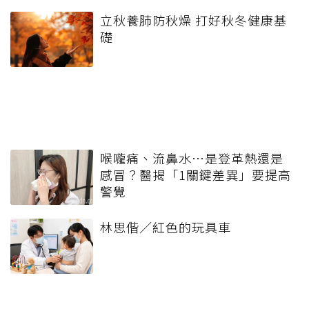
立秋養肺防秋燥 打好秋冬健康基
礎
喉嚨痛、流鼻水⋯是登革熱還是
感冒？醫揭「1關鍵差異」要提高
警覺
林思偕／紅色的玩具車