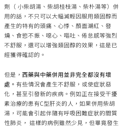
劑（ 小柴胡湯、柴胡桂枝湯、柴朴湯等）併
用的話，不只可以大幅減輕因服用類固醇而
產生的特有的頭痛、心悸、顏面潮紅、發
燒、食慾不振、噁心、嘔吐、倦怠感等強烈
不舒服，還可以增強類固醇的效果，這是已
經獲得確認的。
但是，
西藥與中藥併用並非完全都沒有壞
處。
有些情況會產生不舒服，或使症狀惡
化，甚至引發新的疾病。例如正在接受干擾
素治療的患有C型肝炎的人，如果併用柴胡
湯，可能會引起伴隨有呼吸困難症狀的間質
性肺炎， 這樣的病例雖然少見，但畢竟發生