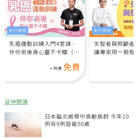
影片課程
影片課程
乳癌運動訓練入門4堂課 -
失智者與照顧者
伴你術後身心靈不卡關（線
讓專家用一根棍
上影音課）
何逆轉退化大腦
免費
課）
特價
延伸閱讀
日本腦炎威脅中高齡族群 今年10
例有9例皆逾50歲