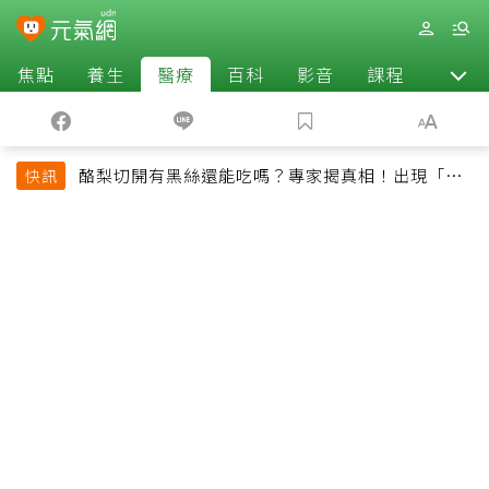
焦點
養生
醫療
百科
影音
課程
退休
酪梨切開有黑絲還能吃嗎？專家揭真相！出現「3情
快訊
況」快丟掉