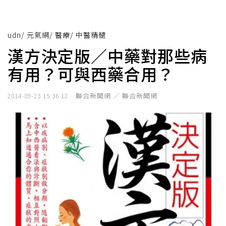
udn
/
元氣網
/
醫療
/
中醫精髓
漢方決定版／中藥對那些病
有用？可與西藥合用？
聯合新聞網 ／ 聯合新聞網
2014-09-23 15:36:12