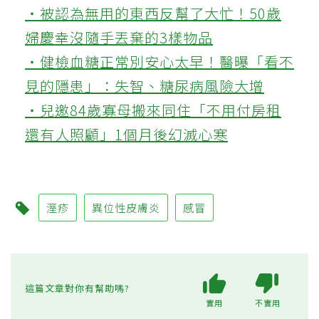
‧被認為無用的東西反幫了大忙！50歲
婦慶幸沒隨手丟棄的3樣物品
‧健檢血糖正常別安心太早！醫曝「看不
見的隱患」：失智、糖尿病風險大增
‧兒邀84歲寡母搬來同住「不用付房租
還有人照顧」1個月後幻滅心寒
溼疹
異位性皮膚炎
感冒
這篇文章對你有幫助嗎?
實用
不實用