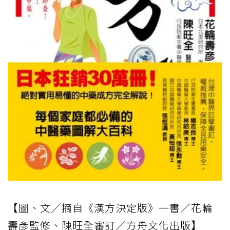
【圖、文／摘自《漢方決定版》一書／花輪
壽彥監修、陳旺全審訂／方舟文化出版】