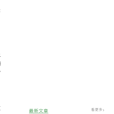
是
上
顯
常
塑
這
看更多
最新文章