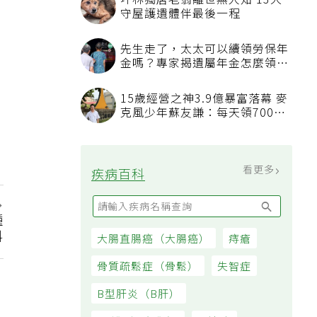
坪林獨居老翁離世無人知 13犬
守屋護遺體伴最後一程
先生走了，太太可以續領勞保年
金嗎？專家揭遺屬年金怎麼領，
看順位還要看資格
15歲經營之神3.9億暴富落幕 麥
克風少年蘇友謙：每天領700元
過日子
看更多
疾病百科
種
料
大腸直腸癌（大腸癌）
痔瘡
骨質疏鬆症（骨鬆）
失智症
B型肝炎（B肝）