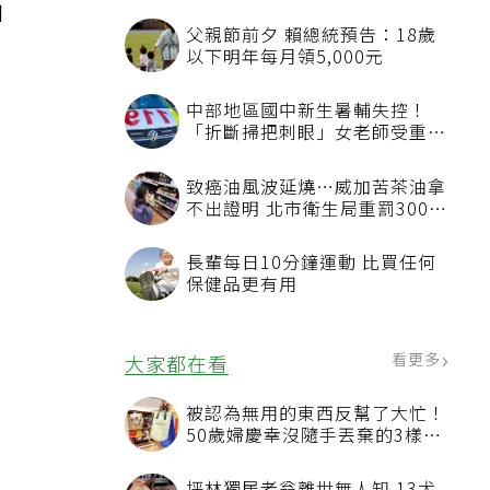
加
父親節前夕 賴總統預告：18歲
以下明年每月領5,000元
中部地區國中新生暑輔失控！
「折斷掃把刺眼」女老師受重傷
恐失明
致癌油風波延燒…威加苦茶油拿
不出證明 北市衛生局重罰300萬
元
長輩每日10分鐘運動 比買任何
保健品更有用
看更多
大家都在看
被認為無用的東西反幫了大忙！
50歲婦慶幸沒隨手丟棄的3樣物
品