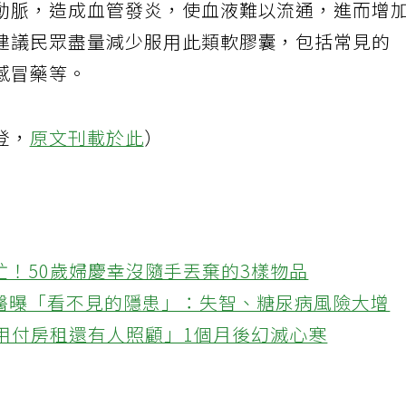
動脈，造成血管發炎，使血液難以流通，進而增
建議民眾盡量減少服用此類軟膠囊，包括常見的
感冒藥等。
登，
原文刊載於此
）
忙！50歲婦慶幸沒隨手丟棄的3樣物品
醫曝「看不見的隱患」：失智、糖尿病風險大增
不用付房租還有人照顧」1個月後幻滅心寒