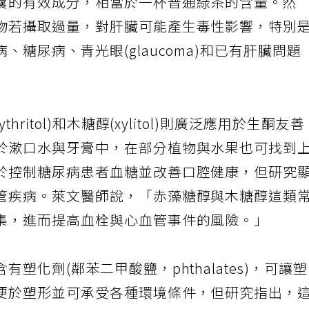
囊的有效成分，相當於一杯普通綠茶的含量。然
物若攝取過量，對肝臟可能產生毒性影響，特別
糖尿病、青光眼(glaucoma)和已有肝臟問題
ritol)和木糖醇(xylitol)則廣泛應用於生酮友善
於漱口水與牙膏中，在部分植物與水果也可找到
於控制糖尿病患者血糖並改善口腔健康，但研究
管疾病。萊文醫師說，「赤藻糖醇與木糖醇這類
集，進而提高血栓與心血管事件的風險。」
塑化劑(鄰苯二甲酸鹽，phthalates)，可讓
便於塑形並可承受各種環境條件，但研究指出，