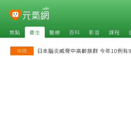
焦點
養生
醫療
百科
影音
課程
日本腦炎威脅中高齡族群 今年10例有
快訊