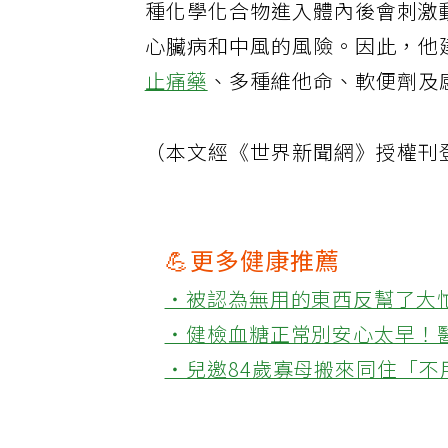
種化學化合物進入體內後會刺激
心臟病和中風的風險。因此，他
止痛藥
、多種維他命、軟便劑及
（本文經《世界新聞網》授權刊
💪更多健康推薦
‧被認為無用的東西反幫了大
‧健檢血糖正常別安心太早！
‧兒邀84歲寡母搬來同住「