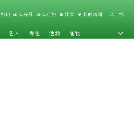
好如初
有設計
有行旅
願景
我的新聞
名人
專題
活動
寵物