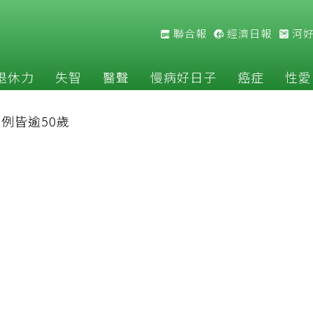
聯合報
經濟日報
河
退休力
失智
醫聲
慢病好日子
癌症
性愛
9例皆逾50歲