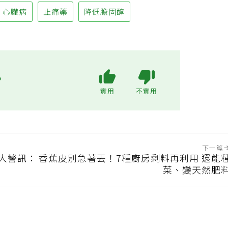
心臟病
止痛藥
降低膽固醇
?
實用
不實用
下一篇
6大警訊：
香蕉皮別急著丟！7種廚房剩料再利用 還能
菜、變天然肥