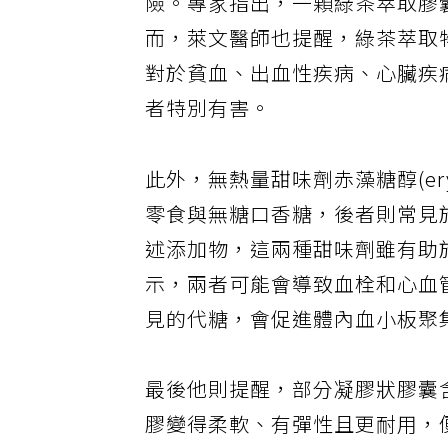
險。專家指出，一顆綠茶萃取膠
而，萊文醫師也提醒，綠茶萃取
對於貧血、出血性疾病、心臟疾病、
者特別有害。
此外，無熱量甜味劑赤藻糖醇(eryth
零食與無糖口香糖，後者則常見
述添加物，這兩種甜味劑雖有助
示，兩者可能會導致血栓和心血
見的代糖，會促進體內血小板聚
最後他則提醒，部分凝膠狀膠囊含有
膠變得柔軟、有彈性且更耐用，