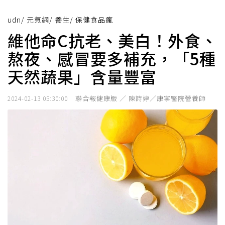
udn
/
元氣網
/
養生
/
保健食品瘋
維他命C抗老、美白！外食、
熬夜、感冒要多補充，「5種
天然蔬果」含量豐富
聯合報健康版 ／ 陳詩婷／康寧醫院營養師
2024-02-13 05:30:00