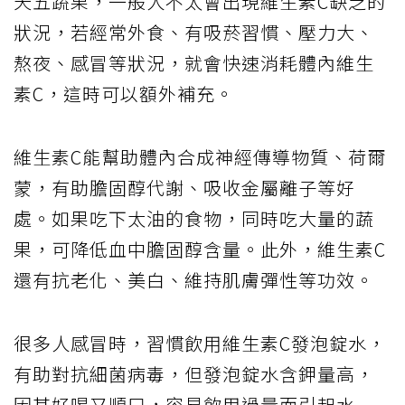
天五蔬果，一般人不太會出現維生素C缺乏的
狀況，若經常外食、有吸菸習慣、壓力大、
熬夜、感冒等狀況，就會快速消耗體內維生
素C，這時可以額外補充。
維生素C能幫助體內合成神經傳導物質、荷爾
蒙，有助膽固醇代謝、吸收金屬離子等好
處。如果吃下太油的食物，同時吃大量的蔬
果，可降低血中膽固醇含量。此外，維生素C
還有抗老化、美白、維持肌膚彈性等功效。
很多人感冒時，習慣飲用維生素C發泡錠水，
有助對抗細菌病毒，但發泡錠水含鉀量高，
因其好喝又順口，容易飲用過量而引起水