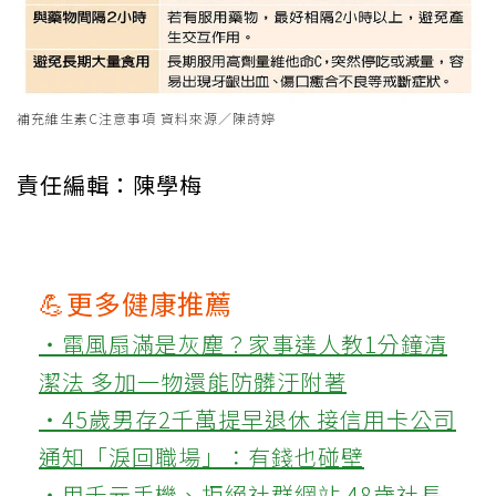
補充維生素C注意事項 資料來源／陳詩婷
責任編輯：陳學梅
💪更多健康推薦
‧電風扇滿是灰塵？家事達人教1分鐘清
潔法 多加一物還能防髒汙附著
‧45歲男存2千萬提早退休 接信用卡公司
通知「淚回職場」：有錢也碰壁
‧用千元手機、拒絕社群網站 48歲社長