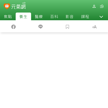
焦點
養生
醫療
百科
影音
課程
退休