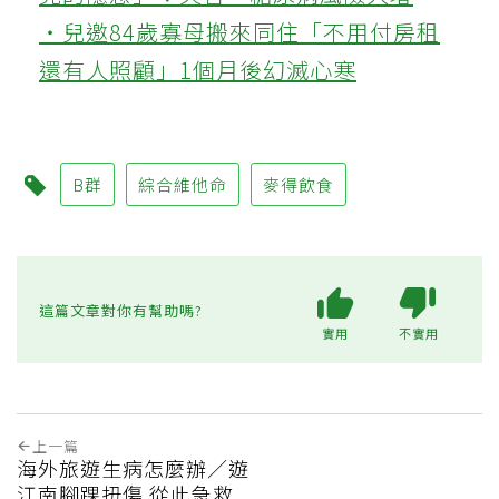
‧兒邀84歲寡母搬來同住「不用付房租
還有人照顧」1個月後幻滅心寒
B群
綜合維他命
麥得飲食
這篇文章對你有幫助嗎?
實用
不實用
上一篇
海外旅遊生病怎麼辦／遊
江南腳踝扭傷 從此急救