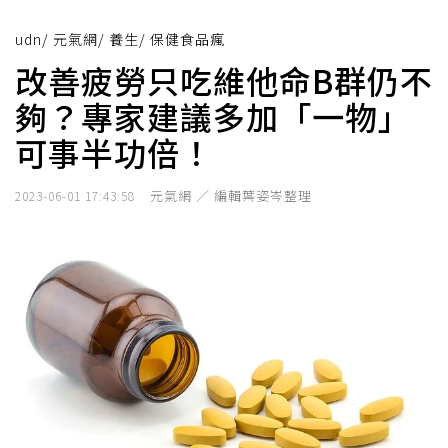
udn
/
元氣網
/
養生
/
保健食品瘋
改善疲勞只吃維他命B群仍不
夠？專家建議多加「一物」
可事半功倍！
元氣網 ／ 編輯葉姿岑整理
2023-06-01 17:43:58