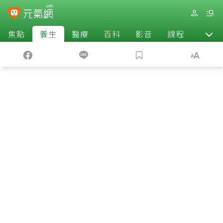
焦點
養生
醫療
百科
影音
課程
退休