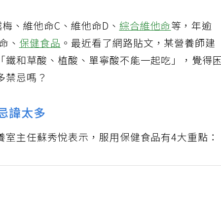
越梅、維他命C、維他命D、
綜合維他命
等，年逾
他命、
保健食品
。最近看了網路貼文，某營養師建
「鐵和草酸、植酸、單寧酸不能一起吃」，覺得
多禁忌嗎？
用忌諱太多
養室主任蘇秀悅表示，服用保健食品有4大重點：