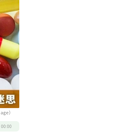
age）
/
00:00