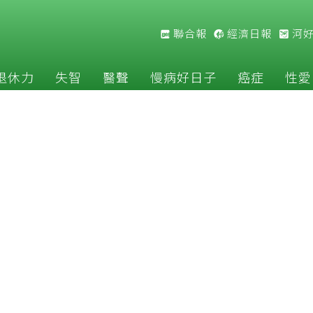
聯合報
經濟日報
河
退休力
失智
醫聲
慢病好日子
癌症
性愛