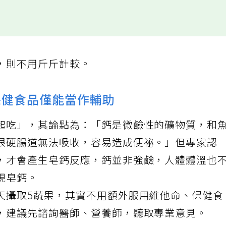
，則不用斤斤計較。
保健食品僅能當作輔助
起吃」，其論點為：「鈣是微鹼性的礦物質，和
很硬腸道無法吸收，容易造成便祕。」但專家認
，才會產生皂鈣反應，鈣並非強鹼，人體體溫也
現皂鈣。
天攝取5蔬果，其實不用額外服用維他命、保健食
，建議先諮詢醫師、營養師，聽取專業意見。