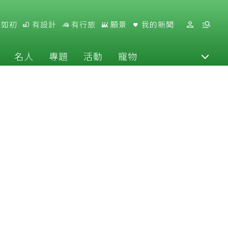
好如初
有設計
有行旅
願景
我的新聞
名人
專題
活動
寵物