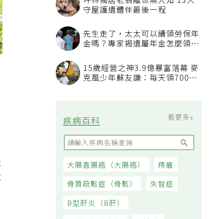
坪林獨居老翁離世無人知 13犬
守屋護遺體伴最後一程
先生走了，太太可以續領勞保年
金嗎？專家揭遺屬年金怎麼領，
看順位還要看資格
15歲經營之神3.9億暴富落幕 麥
克風少年蘇友謙：每天領700元
過日子
看更多
疾病百科
是
大腸直腸癌（大腸癌）
痔瘡
不
骨質疏鬆症（骨鬆）
失智症
B型肝炎（B肝）