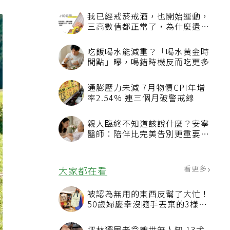
我已經戒菸戒酒，也開始運動，
三高數值都正常了，為什麼還不
能停藥？
吃飯喝水能減重？「喝水黃金時
間點」曝，喝錯時機反而吃更多
通膨壓力未減 7月物價CPI年增
率2.54% 連三個月破警戒線
親人臨終不知道該說什麼？安寧
醫師：陪伴比完美告別更重要，
4句話值得及早說出口
看更多
大家都在看
被認為無用的東西反幫了大忙！
50歲婦慶幸沒隨手丟棄的3樣物
品