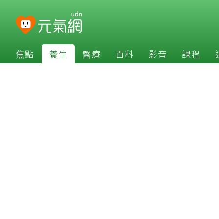
焦點
養生
醫療
百科
影音
課程