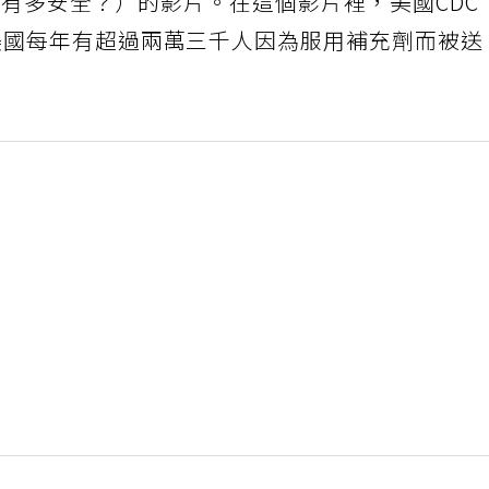
s?（補充劑有多安全？）的影片。在這個影片裡，美國CDC
r醫生說美國每年有超過兩萬三千人因為服用補充劑而被送