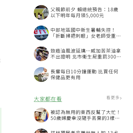
父親節前夕 賴總統預告：18歲
以下明年每月領5,000元
中部地區國中新生暑輔失控！
「折斷掃把刺眼」女老師受重傷
恐失明
致癌油風波延燒…威加苦茶油拿
不出證明 北市衛生局重罰300萬
非
元
長輩每日10分鐘運動 比買任何
保健品更有用
看更多
大家都在看
被認為無用的東西反幫了大忙！
50歲婦慶幸沒隨手丟棄的3樣物
品