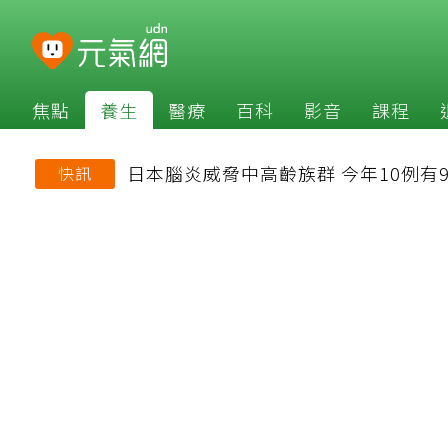
焦點
養生
醫療
百科
影音
課程
日本腦炎威脅中高齡族群 今年10例有
快訊