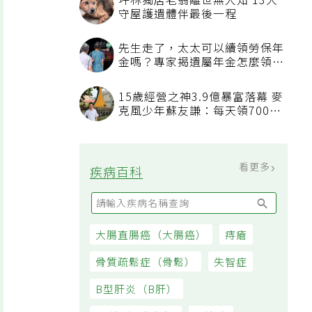
坪林獨居老翁離世無人知 13犬
守屋護遺體伴最後一程
先生走了，太太可以續領勞保年
金嗎？專家揭遺屬年金怎麼領，
看順位還要看資格
15歲經營之神3.9億暴富落幕 麥
克風少年蘇友謙：每天領700元
過日子
看更多
疾病百科
大腸直腸癌（大腸癌）
痔瘡
骨質疏鬆症（骨鬆）
失智症
B型肝炎（B肝）