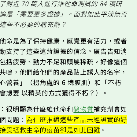
了對近 70 萬人進行維他命測試的 84 項研
結論是「需要更多證據」。面對如此平淡無奇
用這些不必要的補充劑？
維他命是為了保持健康，感覺更有活力，或者
活動支持了這些違背證據的信念。廣告告知消
象包括疲勞、動力不足和頭髮稀疏。好像這個
的共鳴，他們給他們的產品貼上誘人的名字，
心營養」（拐角處的 6 塊腹肌）和「不朽
會想要 以精英的方式獲得不朽？）。
銷：很明顯為什麼維他命和
礦物質
補充劑會如
一個問題：
為什麼推銷這些產品未經證實的好
們接受拯救生命的疫苗卻是如此困難
。