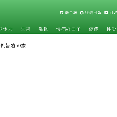
聯合報
經濟日報
河
退休力
失智
醫聲
慢病好日子
癌症
性愛
9例皆逾50歲