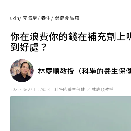
udn
/
元氣網
/
養生
/
保健食品瘋
你在浪費你的錢在補充劑上
到好處？
林慶順教授（科學的養生保
2022-06-27 11:29:53
科學的養生保健 ／ 林慶順教授