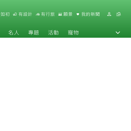
好如初
有設計
有行旅
願景
我的新聞
名人
專題
活動
寵物