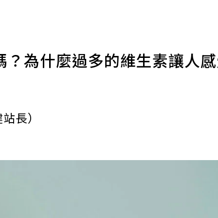
嗎？為什麼過多的維生素讓人
健站長）