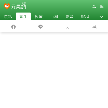
焦點
養生
醫療
百科
影音
課程
退休