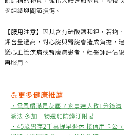
節結構的物質，強化人體骨骼基質，修復軟
骨組織與關節損傷。
【服用注意】
因其含有硫酸鹽和鉀，若鈉、
鉀含量過高，對心臟與腎臟會造成負擔，建
議心血管疾病或腎臟病患者，經醫師評估後
再服用。
💪更多健康推薦
‧電風扇滿是灰塵？家事達人教1分鐘清
潔法 多加一物還能防髒汙附著
‧45歲男存2千萬提早退休 接信用卡公司