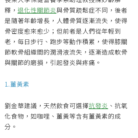
釋，
退化性關節炎
與骨質疏鬆症不同，後者
是隨著年齡增長，人體骨質逐漸流失，使得
骨密度愈來愈少；但前者是人們從年輕到
老，每日步行、跑步等動作積累，使得膝關
節軟骨組織間的潤滑液流失，逐漸造成軟骨
與關節的磨損，引起發炎與疼痛。
1.薑黃素
劉金華建議，天然飲食可選擇
抗發炎
、抗氧
化食物，如咖哩、薑黃等含有薑黃素的成
分。