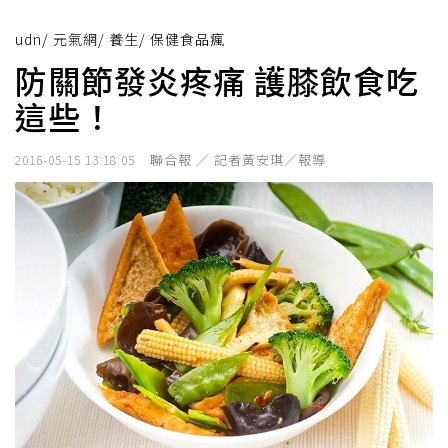
udn
/
元氣網
/
養生
/
保健食品瘋
防關節發炎疼痛 護膝飲食吃
這些！
聯合報 ／ 記者黃安琪／報導
2016-05-15 13:18:05