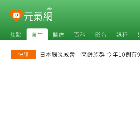
焦點
養生
醫療
百科
影音
課程
日本腦炎威脅中高齡族群 今年10例有
快訊