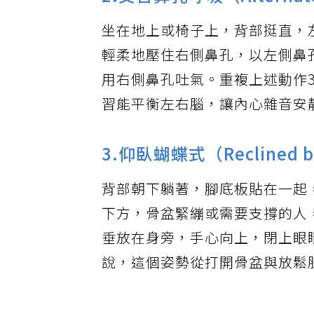
2.交替鼻孔呼吸（Alternate n
坐在地上或椅子上，背部挺直，
輕柔地壓住右側鼻孔，以左側鼻
用右側鼻孔吐氣。重複上述動作
習能平衡左右腦，讓內心雜音安
3.仰臥蝴蝶式（Reclined b
背部朝下躺著，腳底板貼在一起
下方，骨盆緊繃或需要支撐的人
垂放在身旁，手心向上，閉上眼
說，這個姿勢從打開骨盆與放鬆