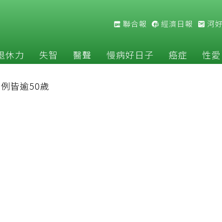
聯合報
經濟日報
河
退休力
失智
醫聲
慢病好日子
癌症
性愛
9例皆逾50歲