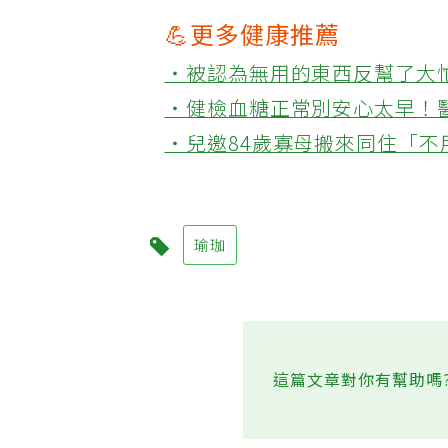
💪更多健康推薦
‧被認為無用的東西反幫了大
‧健檢血糖正常別安心太早！
‧兒邀84歲寡母搬來同住「
瑜珈
這篇文章對你有幫助嗎