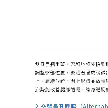
側身靠牆坐著，溫和地將腿抬到
調整臀部位置，緊貼著牆或稍微
上、肩膀放鬆、閉上眼睛並放慢
姿勢能改善腿部循環，讓身體脫