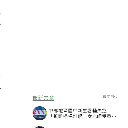
指
成
部
地
看更多
最新文章
中部地區國中新生暑輔失控！
「折斷掃把刺眼」女老師受重傷
恐失明