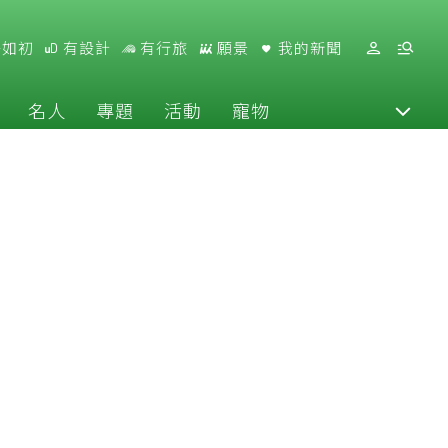
好如初
有設計
有行旅
願景
我的新聞
名人
專題
活動
寵物