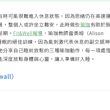
有時可能很難進入休息狀態，因為思緒仍在高速
著，整個人或許坐立難安，此時做些
瑜珈
有助於
鬆期。
Fit&Well報導
，瑜珈教師雷奧姆（Alison
善睡眠的絕佳訓練，因為能刺激代表休息的副交感
她分享自己睡前放鬆的三種瑜珈動作，每一項處
能深度放鬆身體與心靈，讓人準備好入睡。
wall）