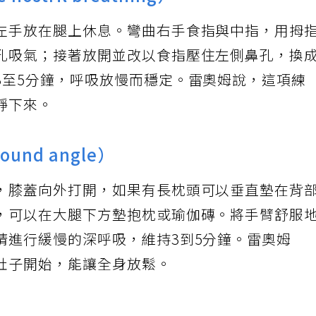
ostril breathing）
左手放在腿上休息。彎曲右手食指與中指，用拇
孔吸氣；接著放開並改以食指壓住左側鼻孔，換
3至5分鐘，呼吸放慢而穩定。雷奧姆說，這項練
靜下來。
ound angle）
，膝蓋向外打開，如果有長枕頭可以垂直墊在背
，可以在大腿下方墊抱枕或瑜伽磚。將手臂舒服
睛進行緩慢的深呼吸，維持3到5分鐘。雷奧姆
肚子開始，能讓全身放鬆。