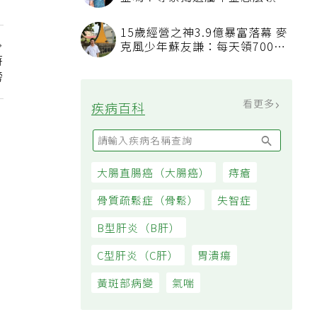
金嗎？專家揭遺屬年金怎麼領，
看順位還要看資格
15歲經營之神3.9億暴富落幕 麥
克風少年蘇友謙：每天領700元
時
過日子
榜
看更多
疾病百科
大腸直腸癌（大腸癌）
痔瘡
骨質疏鬆症（骨鬆）
失智症
B型肝炎（B肝）
C型肝炎（C肝）
胃潰瘍
黃斑部病變
氣喘