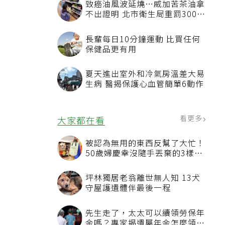
致癌油風波延燒…威加苦茶油拿
不出證明 北市衛生局重罰300萬
元
長輩每日10分鐘運動 比買任何
保健品更有用
夏天進出室外和冷氣房溫差大易
生病 醫揭保護心血管簡單6動作
看更多
大家都在看
被認為無用的東西反幫了大忙！
50歲婦慶幸沒隨手丟棄的3樣物
品
坪林獨居老翁離世無人知 13犬
守屋護遺體伴最後一程
先生走了，太太可以續領勞保年