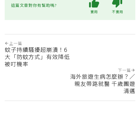
這篇文章對你有幫助嗎?
實用
不實用
上一篇
蚊子持續騷擾超崩潰！6
大「防蚊方式」有效降低
被叮機率
下一篇
海外旅遊生病怎麼辦？／
親友帶路就醫 千歲團遊
清邁