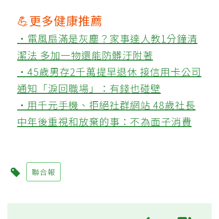
💪更多健康推薦
‧電風扇滿是灰塵？家事達人教1分鐘清
潔法 多加一物還能防髒汙附著
‧45歲男存2千萬提早退休 接信用卡公司
通知「淚回職場」：有錢也碰壁
‧用千元手機、拒絕社群網站 48歲社長
中年後重視和放棄的事：不為面子消費
聯合報