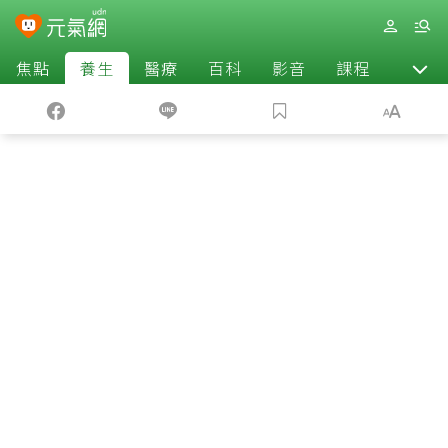
焦點
養生
醫療
百科
影音
課程
退休