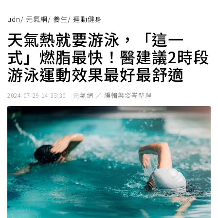
udn
/
元氣網
/
養生
/
運動健身
天氣熱就要游泳，「這一
式」燃脂最快！醫建議2時段
游泳運動效果最好最舒適
元氣網 ／ 編輯葉姿岑整理
2024-07-29 14:33:30