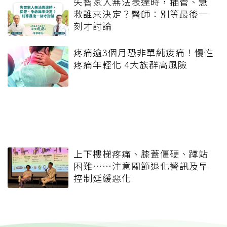
失智家人無法表達時，插管、急
救誰來決定？醫師：別等最後一
刻才討論
疼痛逾3個月恐非單純痠痛！慢性
疼痛年輕化 4大族群高風險
上下樓梯疼痛、膝蓋僵硬、蹲站
困難……注意關節退化警訊及早
控制延緩惡化