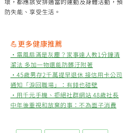
壞，都應該安排適當的運動及身體活動，預
防失能、享受生活。
💪更多健康推薦
‧電風扇滿是灰塵？家事達人教1分鐘清
潔法 多加一物還能防髒汙附著
‧45歲男存2千萬提早退休 接信用卡公司
通知「淚回職場」：有錢也碰壁
‧用千元手機、拒絕社群網站 48歲社長
中年後重視和放棄的事：不為面子消費