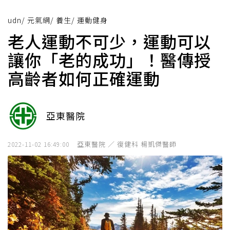
udn
/
元氣網
/
養生
/
運動健身
老人運動不可少，運動可以
讓你「老的成功」！醫傳授
高齡者如何正確運動
亞東醫院
亞東醫院 ／ 復健科 楊凱傑醫師
2022-11-02 16:49:00