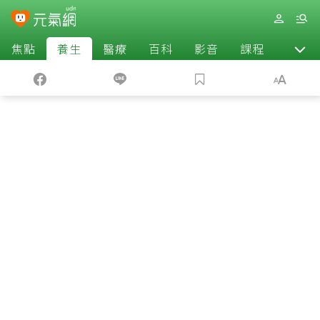
焦點
養生
醫療
百科
影音
課程
退休