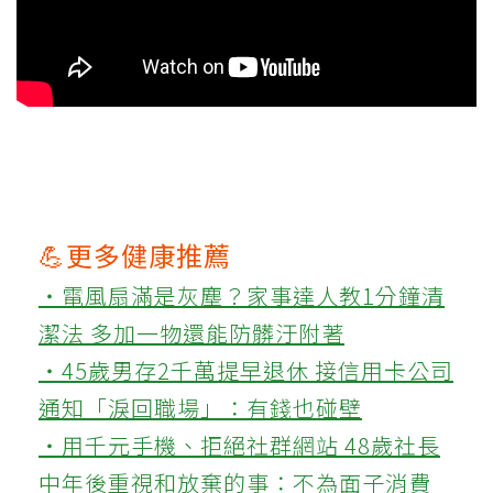
💪更多健康推薦
‧電風扇滿是灰塵？家事達人教1分鐘清
潔法 多加一物還能防髒汙附著
‧45歲男存2千萬提早退休 接信用卡公司
通知「淚回職場」：有錢也碰壁
‧用千元手機、拒絕社群網站 48歲社長
中年後重視和放棄的事：不為面子消費