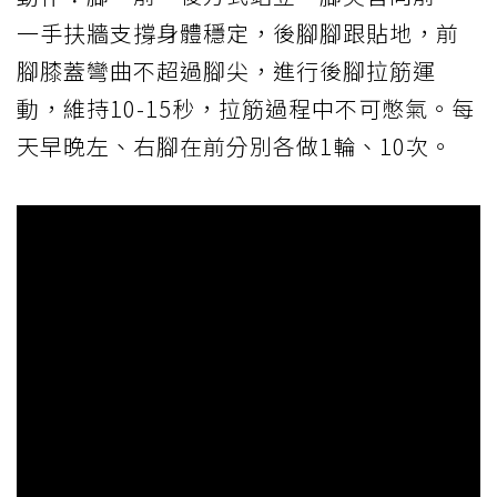
一手扶牆支撐身體穩定，後腳腳跟貼地，前
腳膝蓋彎曲不超過腳尖，進行後腳拉筋運
動，維持10-15秒，拉筋過程中不可憋氣。每
天早晚左、右腳在前分別各做1輪、10次。