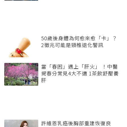
50歲後身體為何愈來愈「卡」？
2徵兆可能是頸椎退化警訊
當「春困」遇上「肝火」 ！中醫
揭春分常見4大不適 1茶飲舒壓養
肝
許維恩乳癌後胸部重建恢復良