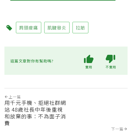
肩頸痠痛
肌腱發炎
拉筋
這篇文章對你有幫助嗎?
實用
不實用
上一篇
用千元手機、拒絕社群網
站 48歲社長中年後重視
和放棄的事：不為面子消
費
下一篇