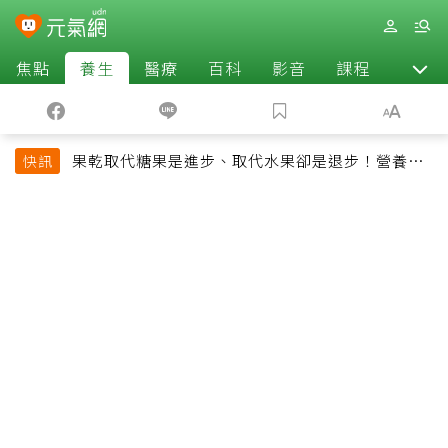
焦點
養生
醫療
百科
影音
課程
退休
果乾取代糖果是進步、取代水果卻是退步！營養師
快訊
揭果乾堅果常見健康陷阱