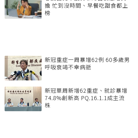
擔 忙到沒時間、早餐吃甜食都上
榜
新冠重症一周暴增62例 60多歲男
呼吸衰竭不幸病逝
新冠單周新增62重症、就診暴增
74.8%創新高 PQ.16.1.1成主流
株