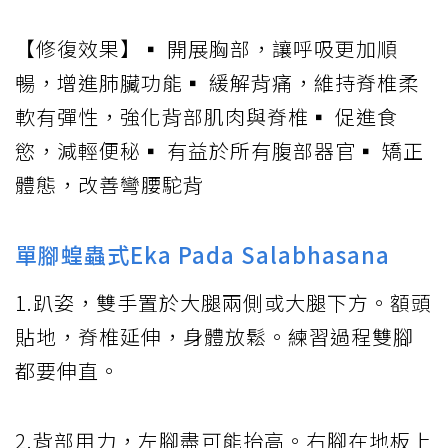
【修復效果】▪ 開展胸部，讓呼吸更加順
暢，增進肺臟功能▪ 緩解背痛，維持脊椎柔
軟有彈性，強化背部肌肉與脊椎▪ 促進食
慾，減輕便秘▪ 有益於所有腹部器官▪ 矯正
體態，改善彎腰駝背
單腳蝗蟲式Eka Pada Salabhasana
1.趴姿，雙手置於大腿兩側或大腿下方。額頭
貼地，脊椎延伸，身體放鬆。練習過程雙腳
都要伸直。
2.背部用力，左腳盡可能抬高。右腳在地板上