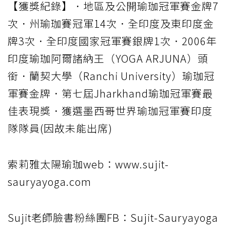
【獲獎紀錄】．地區及公開瑜珈冠軍賽金牌7
次．州瑜珈賽冠軍14次．全印度及東印度金
牌3次．全印度國家冠軍賽銀牌1次．2006年
印度瑜珈阿爾諸納王（YOGA ARJUNA）頭
銜．蘭契大學（Ranchi University）瑜珈冠
軍賽金牌．第七屆Jharkhand瑜珈冠軍賽最
佳表現獎．獲選墨西哥世界瑜珈冠軍賽印度
隊隊員(因故未能出席)
索莉雅太陽瑜珈web：www.sujit-
sauryayoga.com
Sujit老師臉書粉絲團FB：Sujit-Sauryayoga