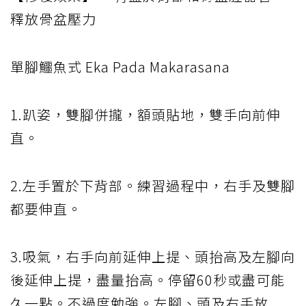
釋放骨盆壓力
單腳鱷魚式 Eka Pada Makarasana
1.趴姿，雙腳併攏，額頭貼地，雙手向前伸
直。
2.左手置於下背部。練習過程中，右手及雙腳
都要伸直。
3.吸氣，右手向前延伸上提、頭抬高及左腳向
後延伸上提，盡量抬高。停留60秒或盡可能
久一點。不過度勉強。左腳、頭及右手放