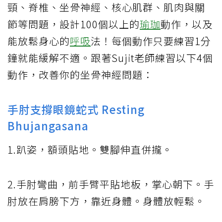
頸、脊椎、坐骨神經、核心肌群、肌肉與關
節等問題，設計100個以上的
瑜珈
動作，以及
能放鬆身心的
呼吸
法！每個動作只要練習1分
鐘就能緩解不適。跟著Sujit老師練習以下4個
動作，改善你的坐骨神經問題：
手肘支撐眼鏡蛇式 Resting
Bhujangasana
1.趴姿，額頭貼地。雙腳伸直併攏。
2.手肘彎曲，前手臂平貼地板，掌心朝下。手
肘放在肩膀下方，靠近身體。身體放輕鬆。