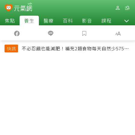
焦點
養生
醫療
百科
影音
課程
退休
不必忍餓也能減肥！補充2類食物每天自然少575大
快訊
卡「還能吃飽飽的」