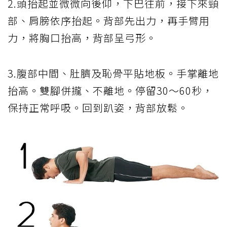
2.頭抬起並微微向後仰，下巴往前，接下來頸
部、肩膀依序抬起。背部先出力，再手臂用
力，將胸口抬高，背部呈弓形。
3.腹部中間、肚臍及恥骨平貼地板。手掌離地
抬高。雙腳併攏、不離地。停留30～60秒，
保持正常呼吸。回到趴姿，背部放鬆。