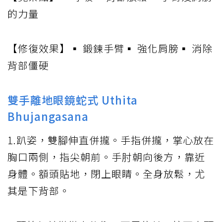
的力量
【修復效果】▪ 鍛鍊手臂▪ 強化肩膀▪ 消除
背部僵硬
雙手離地眼鏡蛇式 Uthita
Bhujangasana
1.趴姿，雙腳伸直併攏。手指併攏，掌心放在
胸口兩側，指尖朝前。手肘朝向後方，靠近
身體。額頭貼地，閉上眼睛。全身放鬆，尤
其是下背部。