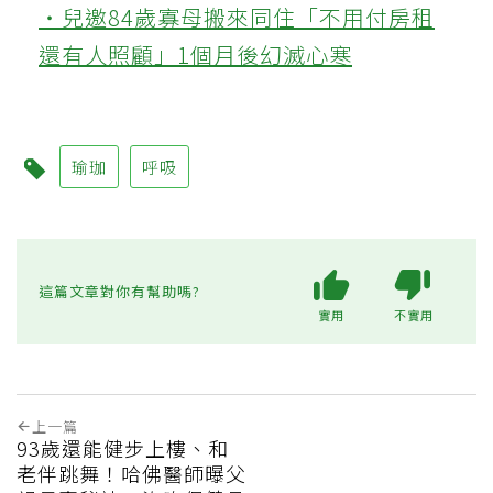
‧兒邀84歲寡母搬來同住「不用付房租
還有人照顧」1個月後幻滅心寒
瑜珈
呼吸
這篇文章對你有幫助嗎?
實用
不實用
上一篇
93歲還能健步上樓、和
老伴跳舞！哈佛醫師曝父