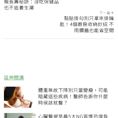
親長壽秘訣：沒吃保健品
也不追養生潮
下一篇
黏貼掛勾別只拿來掛鑰
匙！4個廚房收納妙招 不
用鑽牆也能省空間
延伸閱讀
體重無故下降別只當變瘦，可能
暗藏這些疾病！醫師告訴你什麼
時候該就醫？
心臟醫揭早晨5大NG習慣恐增負