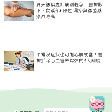
夏天皺褶處紅癢別輕忽！醫揭腋
下、鼠蹊部6部位 濕疹與黴菌感
染風險高
平常沒症狀也可能心肌梗塞！醫
揭拆除心血管未爆彈的3大關鍵