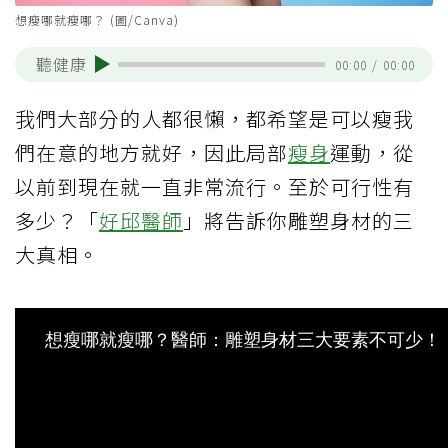
想瘦哪就瘦哪？ (圖/Canva)
聽健康
00:00
/
00:00
我們大部分的人都很懶，都希望是可以瘦我
們在意的地方就好，因此局部
瘦身
運動，從
以前到現在就一直非常流行。至於可行性有
多少？「
好邱醫師
」將告訴你雕塑身材的三
大真相。