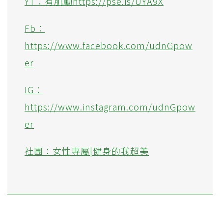
YT：有肌勵https://pse.is/UYA9X
Fb：
https://www.facebook.com/udnGpow
er
IG：
https://www.instagram.com/udnGpow
er
社團：女性專屬|健身的我超美