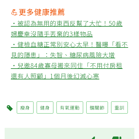
💪更多健康推薦
‧被認為無用的東西反幫了大忙！50歲
婦慶幸沒隨手丟棄的3樣物品
‧健檢血糖正常別安心太早！醫曝「看不
見的隱患」：失智、糖尿病風險大增
‧兒邀84歲寡母搬來同住「不用付房租
還有人照顧」1個月後幻滅心寒
瘦身
健身
有氧運動
髖關節
重訓