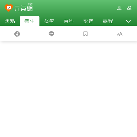
焦點
養生
醫療
百科
影音
課程
退休