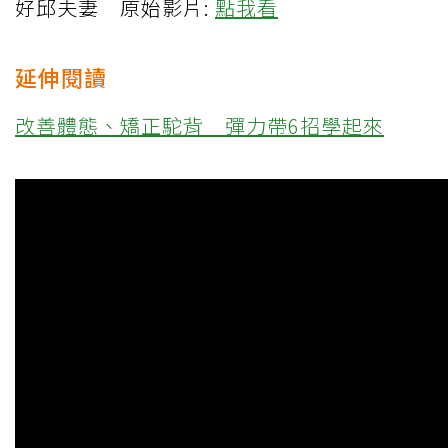
好邱夫妻 原始影片:
點我看
延伸閱讀
改善體態、矯正駝背 彈力帶6招學起來