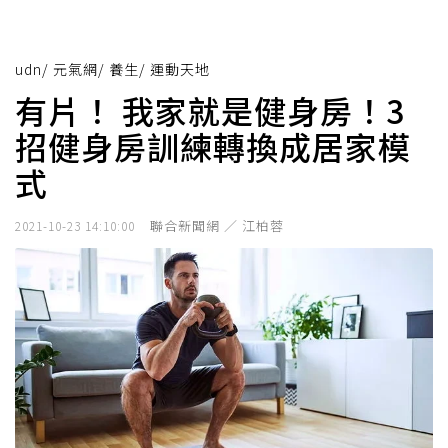
udn
/
元氣網
/
養生
/
運動天地
有片！ 我家就是健身房！3
招健身房訓練轉換成居家模
式
聯合新聞網 ／ 江柏蓉
2021-10-23 14:10:00