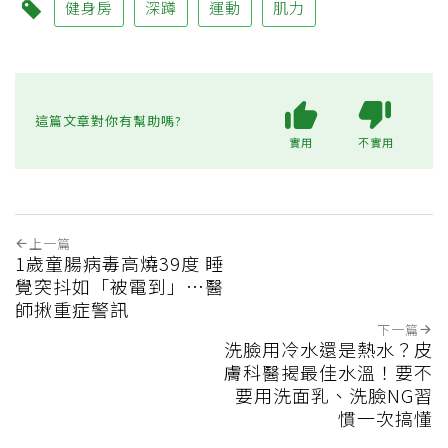
健身房
深蹲
運動
肌力
這篇文章對你有幫助嗎?
實用
不實用
上一篇
1歲童腸病毒高燒39度 睡
覺突抖如「被電到」…醫
師揪重症警訊
下一篇
洗臉用冷水還是熱水？皮
膚科醫揭最佳水溫！要不
要用洗面乳、洗臉NG習
慣一次搞懂