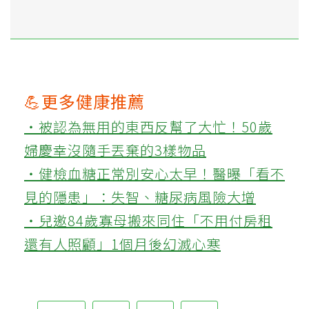
💪更多健康推薦
‧被認為無用的東西反幫了大忙！50歲
婦慶幸沒隨手丟棄的3樣物品
‧健檢血糖正常別安心太早！醫曝「看不
見的隱患」：失智、糖尿病風險大增
‧兒邀84歲寡母搬來同住「不用付房租
還有人照顧」1個月後幻滅心寒