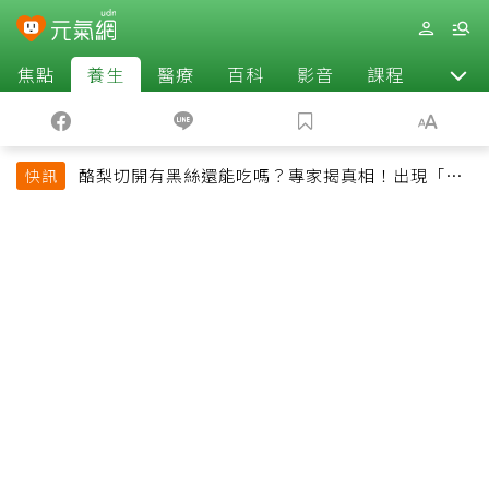
焦點
養生
醫療
百科
影音
課程
退休
酪梨切開有黑絲還能吃嗎？專家揭真相！出現「3情
快訊
況」快丟掉