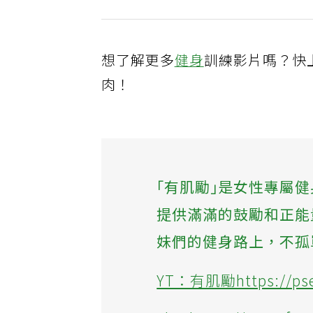
想了解更多
健身
訓練影片嗎？快
肉！
｢有肌勵｣是女性專屬
提供滿滿的鼓勵和正能
妹們的健身路上，不孤
YT：有肌勵https://pse