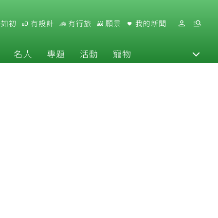
好如初
有設計
有行旅
願景
我的新聞
名人
專題
活動
寵物