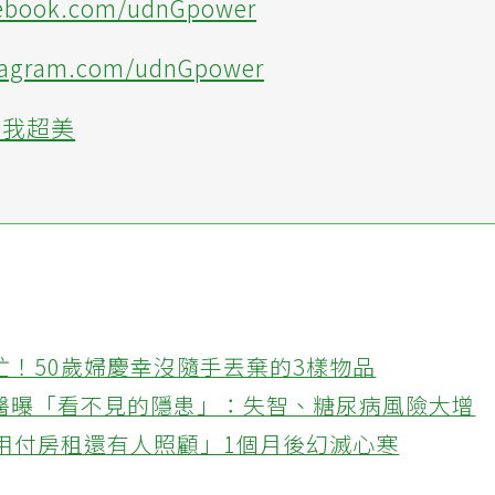
cebook.com/udnGpower
tagram.com/udnGpower
的我超美
忙！50歲婦慶幸沒隨手丟棄的3樣物品
醫曝「看不見的隱患」：失智、糖尿病風險大增
不用付房租還有人照顧」1個月後幻滅心寒