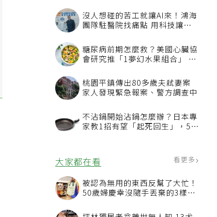
沒人想碰的苦工就讓AI來！鴻海
團隊駐醫院找痛點 用科技讓醫
療更有溫度
糖尿病前期怎麼救？美國心臟協
會研究推「1夢幻水果組合」 酪
梨加它改善血管功能
桃園平鎮傳出80多歲夫弒妻案
家人發現緊急報案、警方調查中
不沾鍋開始沾鍋怎麼辦？日本專
家教1招有望「起死回生」，5情
況該換新
看更多
大家都在看
被認為無用的東西反幫了大忙！
50歲婦慶幸沒隨手丟棄的3樣物
品