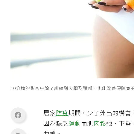
10分鐘的影片中除了訓練到大腿及臀部，也能改善假跨寬的問
居家
防疫
期間，少了外出的機會
因為缺乏
運動
而肌
肉鬆
弛、下垂