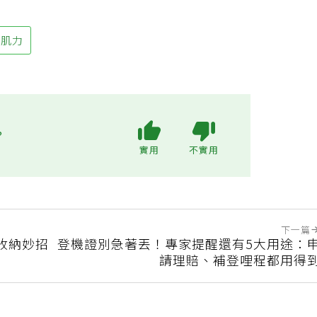
肌力
?
實用
不實用
下一篇
收納妙招
登機證別急著丟！專家提醒還有5大用途：
請理賠、補登哩程都用得