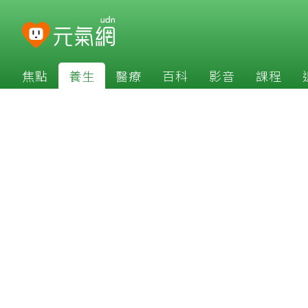
焦點
養生
醫療
百科
影音
課程