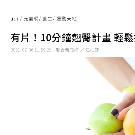
udn
/
元氣網
/
養生
/
運動天地
有片！10分鐘翹臀計畫 輕
2021-07-06 11:59:29
聯合新聞網 ／ 江柏蓉