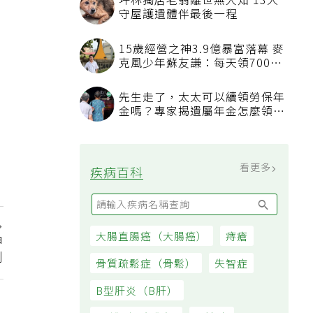
坪林獨居老翁離世無人知 13犬
守屋護遺體伴最後一程
15歲經營之神3.9億暴富落幕 麥
克風少年蘇友謙：每天領700元
過日子
先生走了，太太可以續領勞保年
金嗎？專家揭遺屬年金怎麼領，
看順位還要看資格
看更多
疾病百科
大腸直腸癌（大腸癌）
痔瘡
申
到
骨質疏鬆症（骨鬆）
失智症
B型肝炎（B肝）