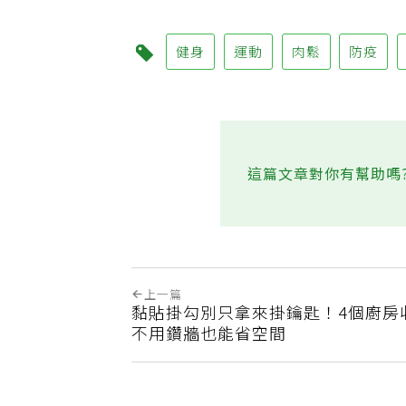
健身
運動
肉鬆
防疫
這篇文章對你有幫助嗎
上一篇
黏貼掛勾別只拿來掛鑰匙！4個廚房
不用鑽牆也能省空間