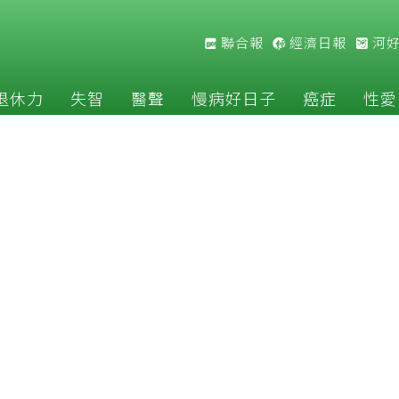
聯合報
經濟日報
河
退休力
失智
醫聲
慢病好日子
癌症
性愛