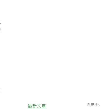
這
體
宜
看更多
最新文章