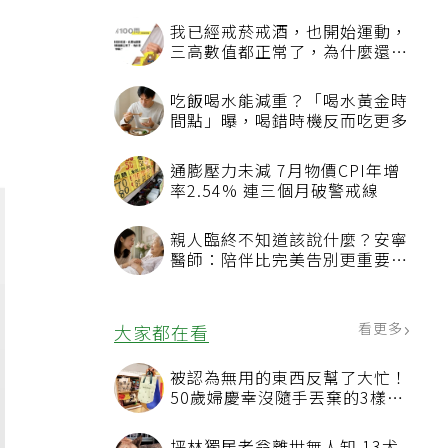
我已經戒菸戒酒，也開始運動，
三高數值都正常了，為什麼還不
能停藥？
）
吃飯喝水能減重？「喝水黃金時
間點」曝，喝錯時機反而吃更多
通膨壓力未減 7月物價CPI年增
率2.54% 連三個月破警戒線
親人臨終不知道該說什麼？安寧
醫師：陪伴比完美告別更重要，
4句話值得及早說出口
看更多
大家都在看
被認為無用的東西反幫了大忙！
50歲婦慶幸沒隨手丟棄的3樣物
品