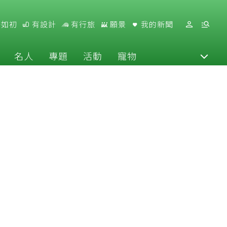
好如初
有設計
有行旅
願景
我的新聞
名人
專題
活動
寵物