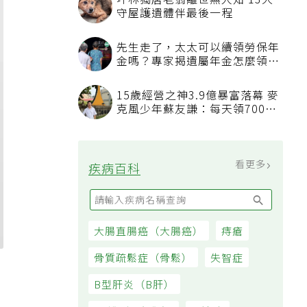
坪林獨居老翁離世無人知 13犬
守屋護遺體伴最後一程
先生走了，太太可以續領勞保年
金嗎？專家揭遺屬年金怎麼領，
看順位還要看資格
15歲經營之神3.9億暴富落幕 麥
克風少年蘇友謙：每天領700元
過日子
看更多
疾病百科
大腸直腸癌（大腸癌）
痔瘡
骨質疏鬆症（骨鬆）
失智症
的
B型肝炎（B肝）