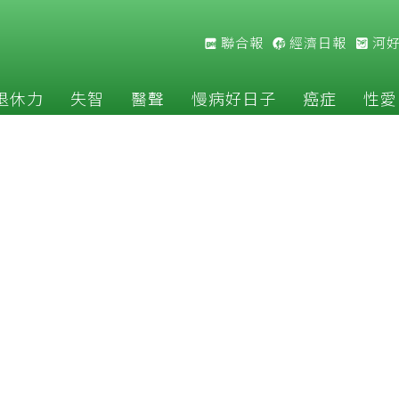
聯合報
經濟日報
河
退休力
失智
醫聲
慢病好日子
癌症
性愛