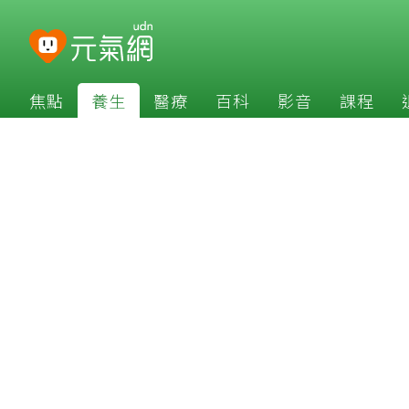
焦點
養生
醫療
百科
影音
課程