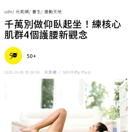
udn
/
元氣網
/
養生
/
運動天地
千萬別做仰臥起坐！練核心
肌群4個護腰新觀念
50+
元氣網 ／ 50+(Fifty Plus)
2018-10-08 09:00:00