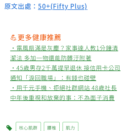
原文出處：
50+(Fifty Plus)
💪更多健康推薦
‧電風扇滿是灰塵？家事達人教1分鐘清
潔法 多加一物還能防髒汙附著
‧45歲男存2千萬提早退休 接信用卡公司
通知「淚回職場」：有錢也碰壁
‧用千元手機、拒絕社群網站 48歲社長
中年後重視和放棄的事：不為面子消費
核心肌群
腰椎
肌力