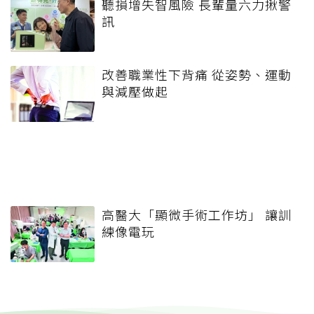
聽損增失智風險 長輩量六力揪警
訊
改善職業性下背痛 從姿勢、運動
與減壓做起
高醫大「顯微手術工作坊」 讓訓
練像電玩