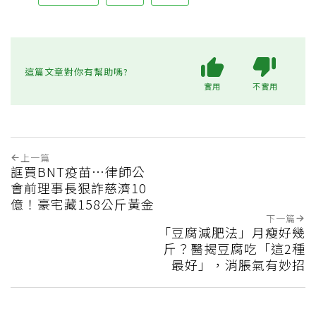
這篇文章對你有幫助嗎?
實用
不實用
上一篇
誆買BNT疫苗…律師公
會前理事長狠詐慈濟10
億！豪宅藏158公斤黃金
下一篇
「豆腐減肥法」月瘦好幾
斤？醫揭豆腐吃「這2種
最好」，消脹氣有妙招