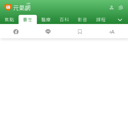
焦點
養生
醫療
百科
影音
課程
退休