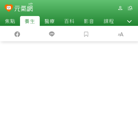
焦點
養生
醫療
百科
影音
課程
退休