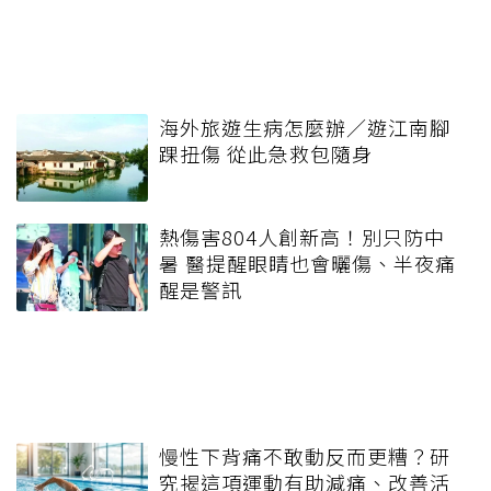
海外旅遊生病怎麼辦／遊江南腳
踝扭傷 從此急救包隨身
熱傷害804人創新高！別只防中
暑 醫提醒眼睛也會曬傷、半夜痛
醒是警訊
慢性下背痛不敢動反而更糟？研
究揭這項運動有助減痛、改善活