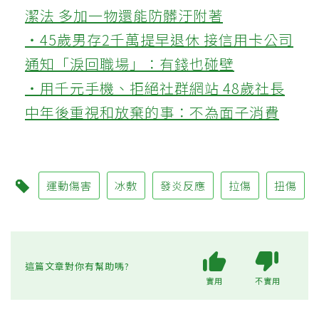
潔法 多加一物還能防髒汙附著
‧45歲男存2千萬提早退休 接信用卡公司
通知「淚回職場」：有錢也碰壁
‧用千元手機、拒絕社群網站 48歲社長
中年後重視和放棄的事：不為面子消費
運動傷害
冰敷
發炎反應
拉傷
扭傷
這篇文章對你有幫助嗎?
實用
不實用