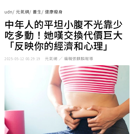
udn
/
元氣網
/
養生
/
健康瘦身
中年人的平坦小腹不光靠少
吃多動！她嘆交換代價巨大
「反映你的經濟和心理」
元氣網 ／ 編輯張麒麟報導
2025-05-12 08:29:19