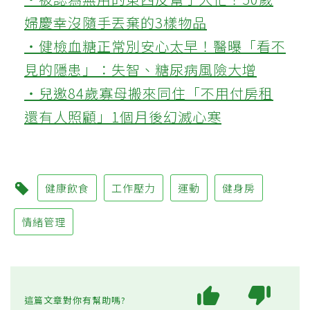
婦慶幸沒隨手丟棄的3樣物品
‧健檢血糖正常別安心太早！醫曝「看不
見的隱患」：失智、糖尿病風險大增
‧兒邀84歲寡母搬來同住「不用付房租
還有人照顧」1個月後幻滅心寒
健康飲食
工作壓力
運動
健身房
情緒管理
這篇文章對你有幫助嗎?