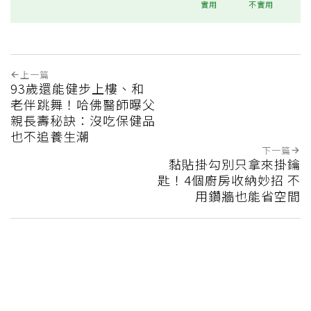
實用
不實用
上一篇
93歲還能健步上樓、和
老伴跳舞！哈佛醫師曝父
親長壽秘訣：沒吃保健品
也不追養生潮
下一篇
黏貼掛勾別只拿來掛鑰
匙！4個廚房收納妙招 不
用鑽牆也能省空間