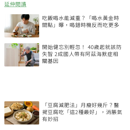
延伸閱讀
吃飯喝水能減重？「喝水黃金時
間點」曝，喝錯時機反而吃更多
開始健忘別輕忽！ 40歲起就該防
失智 2成國人帶有阿茲海默症相
關基因
「豆腐減肥法」月瘦好幾斤？醫
揭豆腐吃「這2種最好」，消脹氣
有妙招