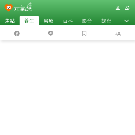
焦點
養生
醫療
百科
影音
課程
退休