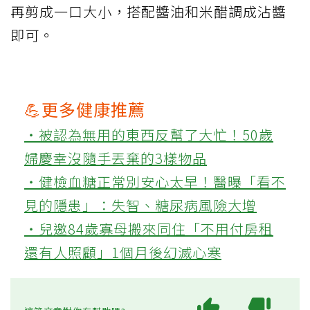
再剪成一口大小，搭配醬油和米醋調成沾醬
即可。
💪更多健康推薦
‧被認為無用的東西反幫了大忙！50歲
婦慶幸沒隨手丟棄的3樣物品
‧健檢血糖正常別安心太早！醫曝「看不
見的隱患」：失智、糖尿病風險大增
‧兒邀84歲寡母搬來同住「不用付房租
還有人照顧」1個月後幻滅心寒