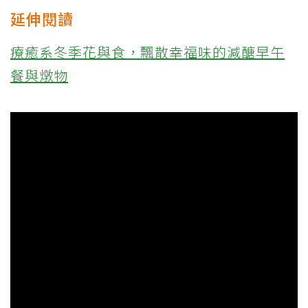
延伸閱讀
療癒系冬季花與食，飄散幸福味的減醣早午
餐與燉物