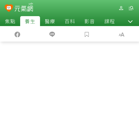
焦點
養生
醫療
百科
影音
課程
退休