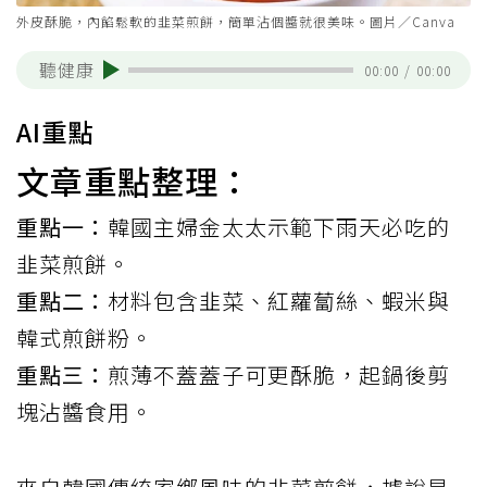
外皮酥脆，內餡鬆軟的韭菜煎餅，簡單沾個醬就很美味。圖片／Canva
聽健康
00:00
/
00:00
AI重點
文章重點整理：
重點一：
韓國主婦金太太示範下雨天必吃的
韭菜煎餅。
重點二：
材料包含韭菜、紅蘿蔔絲、蝦米與
韓式煎餅粉。
重點三：
煎薄不蓋蓋子可更酥脆，起鍋後剪
塊沾醬食用。