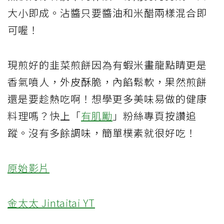
大小即成。沾醬只要醬油和米醋兩樣混合即
可喔！
現煎好的韭菜煎餅因為有蝦米畫龍點睛更是
香氣噴人，外皮酥脆，內餡鬆軟，果然煎餅
還是要趁熱吃啊！想學更多美味易做的健康
料理嗎？快上「
有肌勵
」粉絲專頁按讚追
蹤。沒有多餘調味，簡單樸素就很好吃！
原始影片
金太太 Jintaitai YT