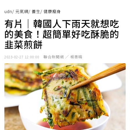
udn
/
元氣網
/
養生
/
健康瘦身
有片｜韓國人下雨天就想吃
的美食！超簡單好吃酥脆的
韭菜煎餅
聯合新聞網 ／ 楊惠晴
2023-02-27 12:00:00