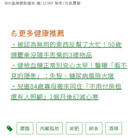
BMI值與肥胖關係 圖/123RF 製表/元氣周報
💪更多健康推薦
‧被認為無用的東西反幫了大忙！50歲
婦慶幸沒隨手丟棄的3樣物品
‧健檢血糖正常別安心太早！醫曝「看不
見的隱患」：失智、糖尿病風險大增
‧兒邀84歲寡母搬來同住「不用付房租
還有人照顧」1個月後幻滅心寒
腰圍
內臟脂肪
減肥
節食
酒精