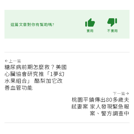
這篇文章對你有幫助嗎?
實用
不實用
上一篇
糖尿病前期怎麼救？美國
心臟協會研究推「1夢幻
水果組合」 酪梨加它改
善血管功能
下一篇
桃園平鎮傳出80多歲夫
弒妻案 家人發現緊急報
案、警方調查中