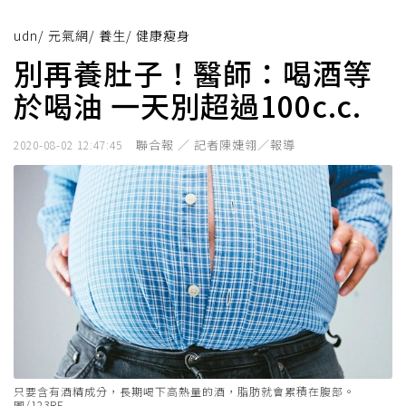
udn
/
元氣網
/
養生
/
健康瘦身
別再養肚子！醫師：喝酒等
於喝油 一天別超過100c.c.
聯合報 ／ 記者陳婕翎／報導
2020-08-02 12:47:45
只要含有酒精成分，長期喝下高熱量的酒，脂肪就會累積在腹部。
圖/123RF