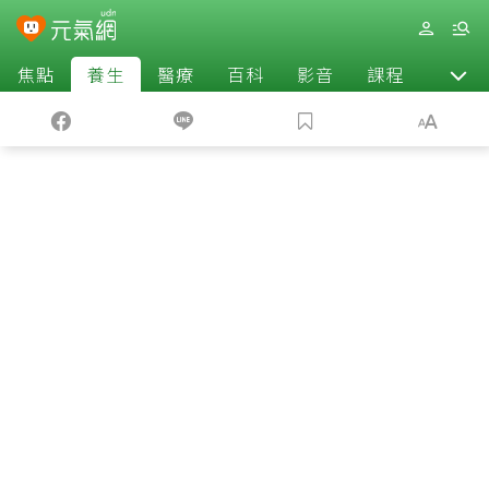
焦點
養生
醫療
百科
影音
課程
退休