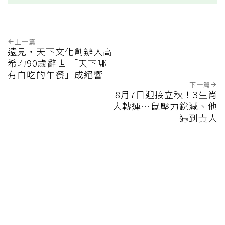
上一篇
遠見‧天下文化創辦人高
希均90歲辭世 「天下哪
有白吃的午餐」成絕響
下一篇
8月7日迎接立秋！3生肖
大轉運…鼠壓力銳減、他
遇到貴人