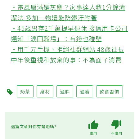
‧電風扇滿是灰塵？家事達人教1分鐘清
潔法 多加一物還能防髒汙附著
‧45歲男存2千萬提早退休 接信用卡公司
通知「淚回職場」：有錢也碰壁
‧用千元手機、拒絕社群網站 48歲社長
中年後重視和放棄的事：不為面子消費
奶茶
身材
過胖
過瘦
飲食習慣
這篇文章對你有幫助嗎?
實用
不實用