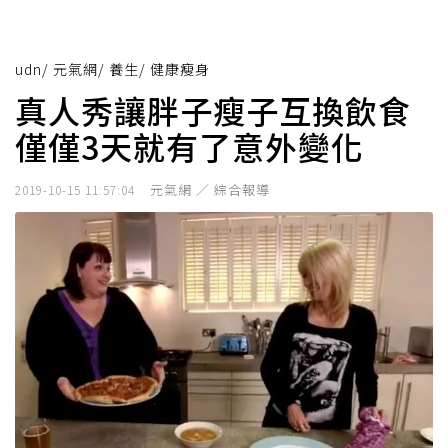
udn
/
元氣網
/
養生
/
健康瘦身
真人秀讓胖子瘦子互換飲食
僅僅3天就有了意外變化
元氣網 ／ 綜合報導
2019-10-15 11:57:04