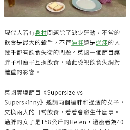
現代人若有
身材
問題除了缺少運動，不當的
飲食是最大的殺手，不管
過胖
還是
過瘦
的人
幾乎都有飲食失衡的問題。英國一個節目讓
胖子和瘦子互換飲食，藉此檢視飲食失調對
體重的影響。
英國實境節目《Supersize vs
Superskinny》邀請兩個過胖和過瘦的女子，
交換兩人的日常飲食，看看會發生什麼事。
過胖的女子是158公斤的Helen，過瘦者為40