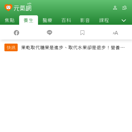
焦點
養生
醫療
百科
影音
課程
退休
果乾取代糖果是進步、取代水果卻是退步！營養師
快訊
揭果乾堅果常見健康陷阱