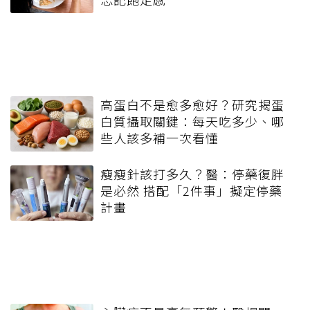
高蛋白不是愈多愈好？研究揭蛋
白質攝取關鍵：每天吃多少、哪
些人該多補一次看懂
瘦瘦針該打多久？醫：停藥復胖
是必然 搭配「2件事」擬定停藥
計畫