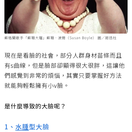
蘇格蘭歌手「蘇珊大嬸」蘇珊．波爾（Susan Boyle） 圖／路透社
現在是看臉的社會，部分人群身材苗條而且
有s曲線，但是臉部卻顯得很大很胖，這讓他
們感覺到非常的煩惱，其實只要掌握好方法
就能夠輕鬆擁有小v臉。
是什麼導致的大臉呢？
1、
水腫
型大臉