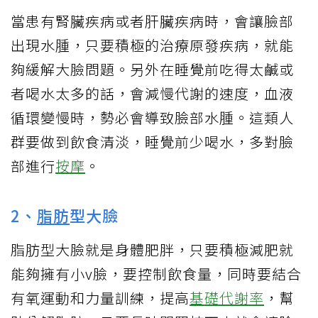
當患有腎臟疾病或者肝臟疾病時，會讓臉部
出現水腫，只要積極的治療原發疾病，就能
夠緩解大臉問題。另外在睡覺前吃得太鹹或
者喝水太多的話，會減慢代謝的速度，血液
循環變慢時，勢必會導致臉部水腫。這類人
群要做到飲食清淡，睡覺前少喝水，多對臉
部進行
按摩
。
2、
脂肪
型大臉
脂肪型大臉就是身體肥胖，只要積極減肥就
能夠擁有小v臉，要控制飲食量，同時要結合
有氧運動和力量訓練，提高
基礎代謝率
，幫