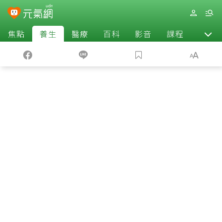
焦點
養生
醫療
百科
影音
課程
退休