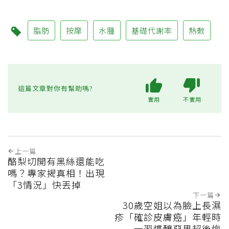
脂肪
按摩
水腫
基礎代謝率
熱敷
這篇文章對你有幫助嗎?
實用
不實用
上一篇
酪梨切開有黑絲還能吃
嗎？專家揭真相！出現
「3情況」快丟掉
下一篇
30歲空姐以為臉上長濕
疹「確診皮膚癌」年輕時
一習慣釀惡果超後悔