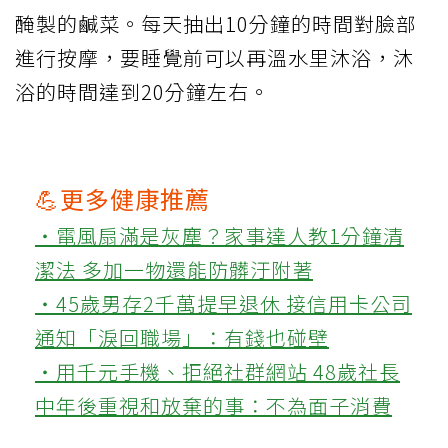
醃製的鹹菜。每天抽出10分鐘的時間對臉部
進行按摩，要睡覺前可以再溫水里沐浴，沐
浴的時間達到20分鐘左右。
💪更多健康推薦
‧電風扇滿是灰塵？家事達人教1分鐘清
潔法 多加一物還能防髒汙附著
‧45歲男存2千萬提早退休 接信用卡公司
通知「淚回職場」：有錢也碰壁
‧用千元手機、拒絕社群網站 48歲社長
中年後重視和放棄的事：不為面子消費