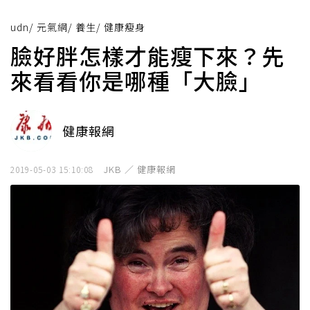
udn
/
元氣網
/
養生
/
健康瘦身
臉好胖怎樣才能瘦下來？先
來看看你是哪種「大臉」
健康報網
JKB ／ 健康報網
2019-05-03 15:10:08