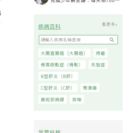
克風少年蘇友謙：每天領700元
：
過日子
出
看更多
疾病百科
大腸直腸癌（大腸癌）
痔瘡
骨質疏鬆症（骨鬆）
失智症
B型肝炎（B肝）
C型肝炎（C肝）
胃潰瘍
黃斑部病變
氣喘