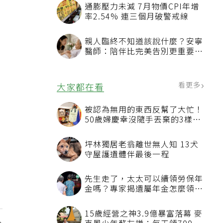
通膨壓力未減 7月物價CPI年增
率2.54% 連三個月破警戒線
親人臨終不知道該說什麼？安寧
醫師：陪伴比完美告別更重要，
4句話值得及早說出口
看更多
大家都在看
被認為無用的東西反幫了大忙！
50歲婦慶幸沒隨手丟棄的3樣物
品
坪林獨居老翁離世無人知 13犬
守屋護遺體伴最後一程
先生走了，太太可以續領勞保年
金嗎？專家揭遺屬年金怎麼領，
看順位還要看資格
15歲經營之神3.9億暴富落幕 麥