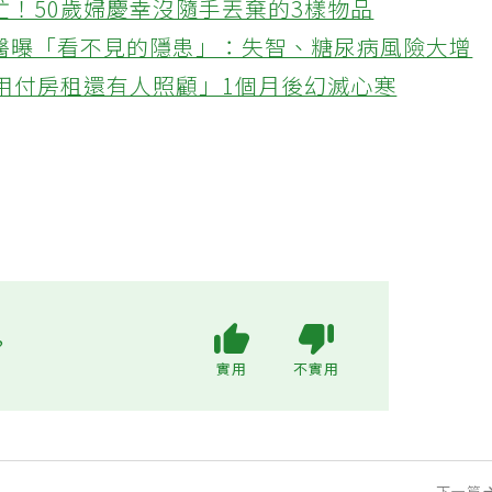
忙！50歲婦慶幸沒隨手丟棄的3樣物品
醫曝「看不見的隱患」：失智、糖尿病風險大增
不用付房租還有人照顧」1個月後幻滅心寒
?
實用
不實用