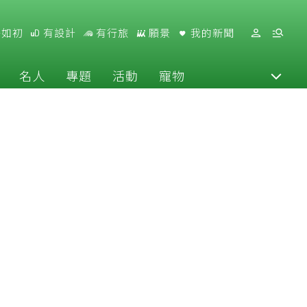
好如初
有設計
有行旅
願景
我的新聞
名人
專題
活動
寵物