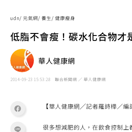
udn
/
元氣網
/
養生
/
健康瘦身
低脂不會瘦！碳水化合物才
華人健康網
2014-09-23 15:53:28
聯合新聞網 ／ 華人健康網
【華人健康網╱記者羅詩樺／編
很多想減肥的人，在飲食控制上