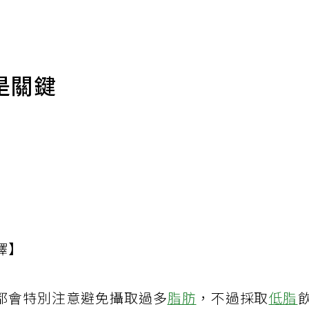
是關鍵
譯】
都會特別注意避免攝取過多
脂肪
，不過採取
低脂