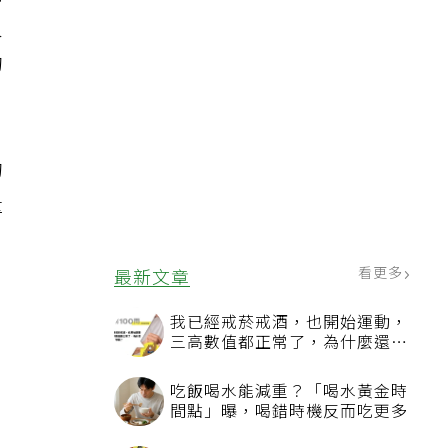
謝
人
的
的
量
看更多
最新文章
我已經戒菸戒酒，也開始運動，
三高數值都正常了，為什麼還不
能停藥？
吃飯喝水能減重？「喝水黃金時
間點」曝，喝錯時機反而吃更多