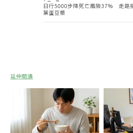
上一篇
日行5000步降死亡風險37% 走
葉蛋豆漿
延伸閱讀