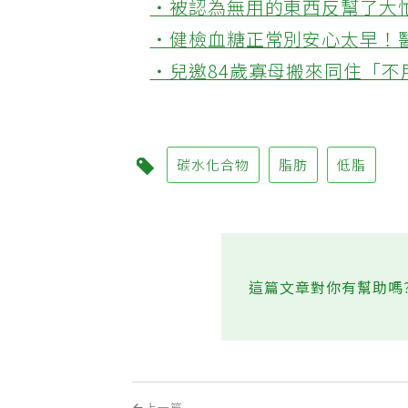
‧被認為無用的東西反幫了大
‧健檢血糖正常別安心太早！
‧兒邀84歲寡母搬來同住「
碳水化合物
脂肪
低脂
這篇文章對你有幫助嗎