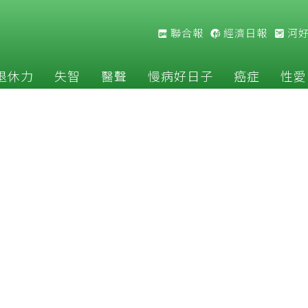
聯合報
經濟日報
河
退休力
失智
醫聲
慢病好日子
癌症
性愛