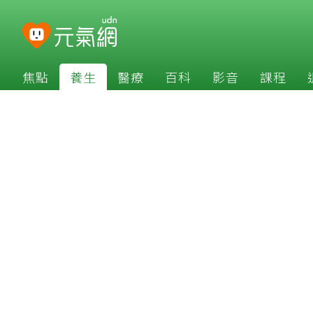
焦點
養生
醫療
百科
影音
課程