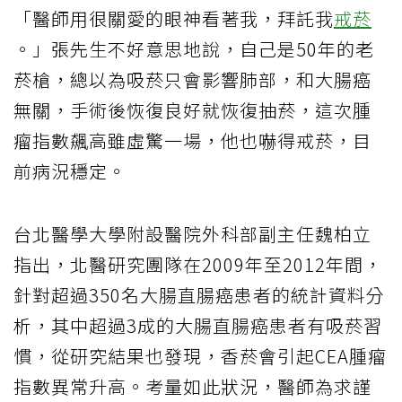
「醫師用很關愛的眼神看著我，拜託我
戒菸
。」張先生不好意思地說，自己是50年的老
菸槍，總以為吸菸只會影響肺部，和大腸癌
無關，手術後恢復良好就恢復抽菸，這次腫
瘤指數飆高雖虛驚一場，他也嚇得戒菸，目
前病況穩定。
台北醫學大學附設醫院外科部副主任魏柏立
指出，北醫研究團隊在2009年至2012年間，
針對超過350名大腸直腸癌患者的統計資料分
析，其中超過3成的大腸直腸癌患者有吸菸習
慣，從研究結果也發現，香菸會引起CEA腫瘤
指數異常升高。考量如此狀況，醫師為求謹