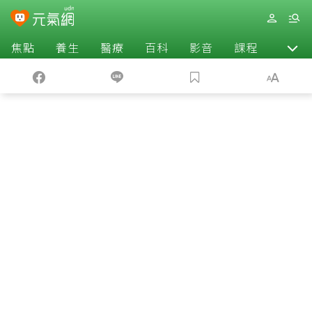
焦點
養生
醫療
百科
影音
課程
退休