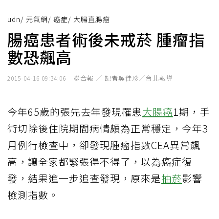
udn
/
元氣網
/
癌症
/
大腸直腸癌
腸癌患者術後未戒菸 腫瘤指
數恐飆高
聯合報 ／ 記者吳佳珍／台北報導
2015-04-16 09:34:06
今年65歲的張先去年發現罹患
大腸癌
1期，手
術切除後住院期間病情頗為正常穩定，今年3
月例行檢查中，卻發現腫瘤指數CEA異常飆
高，讓全家都緊張得不得了，以為癌症復
發，結果進一步追查發現，原來是
抽菸
影響
檢測指數。