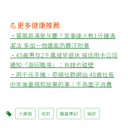
💪更多健康推薦
‧電風扇滿是灰塵？家事達人教1分鐘清
潔法 多加一物還能防髒汙附著
‧45歲男存2千萬提早退休 接信用卡公司
通知「淚回職場」：有錢也碰壁
‧用千元手機、拒絕社群網站 48歲社長
中年後重視和放棄的事：不為面子消費
大腸癌
戒菸
腫瘤標記
抽菸