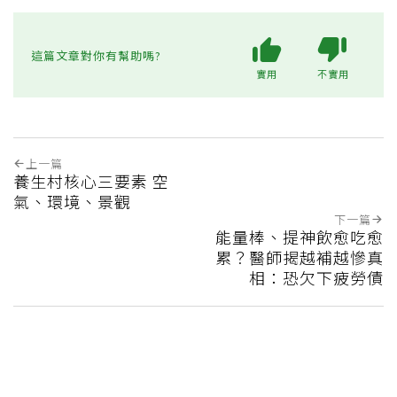
這篇文章對你有幫助嗎?
實用
不實用
上一篇
養生村核心三要素 空
氣、環境、景觀
下一篇
能量棒、提神飲愈吃愈
累？醫師揭越補越慘真
相：恐欠下疲勞債