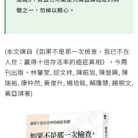
徵之一，勿掉以輕心。
(本文摘自《如果不是那一次檢查，我已不在
人世：贏得十倍存活率的癌症真相》，今周
刊出版，林肇堂, 邱文祥, 陳昭旭, 陳晉興, 陳
瑞裕, 康仲然, 黃俊升, 楊培銘, 賴瓊慧, 饒樹文,
黃亞琪著)