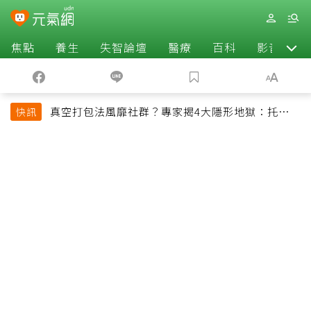
焦點
養生
失智論壇
醫療
百科
影音
真空打包法風靡社群？專家揭4大隱形地獄：托運恐
快訊
超重