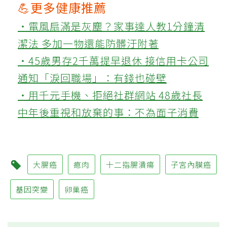
💪更多健康推薦
‧電風扇滿是灰塵？家事達人教1分鐘清
潔法 多加一物還能防髒汙附著
‧45歲男存2千萬提早退休 接信用卡公司
通知「淚回職場」：有錢也碰壁
‧用千元手機、拒絕社群網站 48歲社長
中年後重視和放棄的事：不為面子消費
大腸癌
瘜肉
十二指腸潰瘍
子宮內膜癌
基因突變
卵巢癌