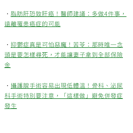
．
脂肪肝恐致肝癌！醫師建議：多做4件事，
遠離罹患癌症的可能
．
抑鬱症真是可怕惡魔！苦苓：那時唯一念
頭是要怎樣尋死，才能讓妻子拿到全部保險
金
．
攝護腺手術容易出現低體溫！骨科、泌尿
科手術特別要注意，「這樣做」避免併發症
發生