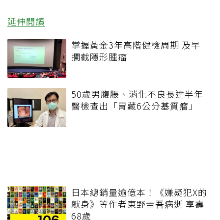
延伸閱讀
掌握黃金3年高階健檢周期 及早
攔截隱形腫瘤
50歲男腹脹、消化不良長達半年
醫檢查出「胃藏6公分基質瘤」
日本總銷量逾億本！《嫌疑犯X的
獻身》等作者東野圭吾病逝 享壽
68歲