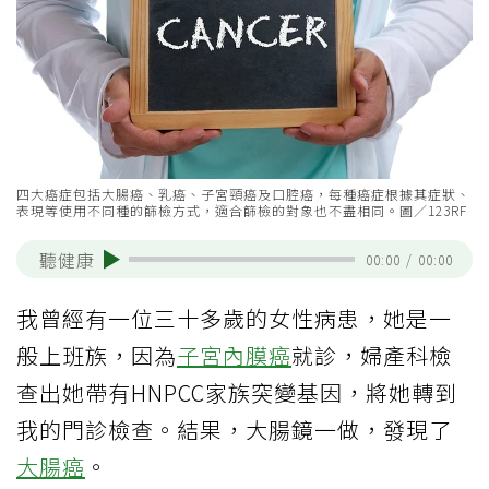
四大癌症包括大腸癌、乳癌、子宮頸癌及口腔癌，每種癌症根據其症狀、
表現等使用不同種的篩檢方式，適合篩檢的對象也不盡相同。圖／123RF
聽健康
00:00
/
00:00
我曾經有一位三十多歲的女性病患，她是一
般上班族，因為
子宮內膜癌
就診，婦產科檢
查出她帶有HNPCC家族突變基因，將她轉到
我的門診檢查。結果，大腸鏡一做，發現了
大腸癌
。