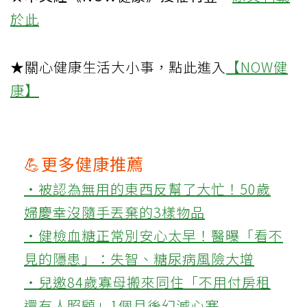
於此
★關心健康生活大小事，點此進入
【NOW健
康】
💪更多健康推薦
‧被認為無用的東西反幫了大忙！50歲
婦慶幸沒隨手丟棄的3樣物品
‧健檢血糖正常別安心太早！醫曝「看不
見的隱患」：失智、糖尿病風險大增
‧兒邀84歲寡母搬來同住「不用付房租
還有人照顧」1個月後幻滅心寒