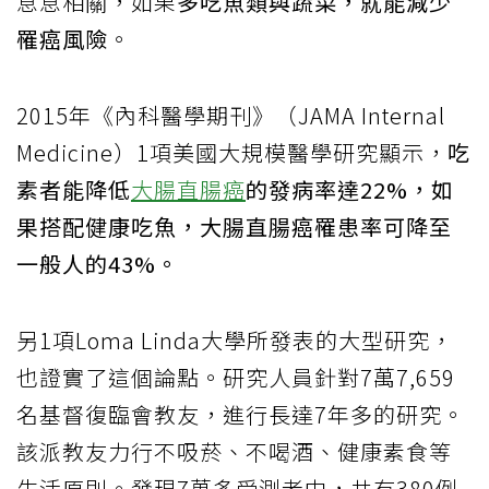
息息相關，如果
多吃魚類與蔬菜，就能減少
罹癌風險
。
2015年《內科醫學期刊》（JAMA Internal
Medicine）1項美國大規模醫學研究顯示，
吃
素者能降低
大腸直腸癌
的發病率達22%，如
果搭配健康吃魚，大腸直腸癌罹患率可降至
一般人的43%。
另1項Loma Linda大學所發表的大型研究，
也證實了這個論點。研究人員針對7萬7,659
名基督復臨會教友，進行長達7年多的研究。
該派教友力行不吸菸、不喝酒、健康素食等
生活原則。發現7萬多受測者中，共有380例