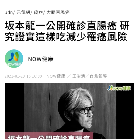
udn
/
元氣網
/
癌症
/
大腸直腸癌
坂本龍一公開確診直腸癌 研
究證實這樣吃減少罹癌風險
NOW健康
NOW健康 ／ 王澍清／台北報導
2021-01-29 16:16:00