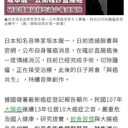
▲日本知名音樂家坂本龍一公布罹癌消息令人震驚，目前已切除腫瘤接受
治療中。（圖／擷取自坂本龍一臉書）
日本知名音樂家坂本龍一，日前透過臉書與
官網，公布自身罹癌消息，在確診直腸癌後
一度情緒消沉，目前已經完成手術，切除腫
瘤，正在接受治療，此後的日子將會「與癌
共生」，持續音樂創作。
據國健署最新癌症登記報告顯示，民國107年
大腸癌
連續13年位居10大癌症之首，嚴重危
及國人健康，研究證實，
飲食習慣
與大腸癌