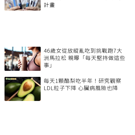
計畫
46歲女從放縱亂吃到挑戰跑7大
洲馬拉松 親曝「每天堅持做這些
事」
每天1顆酪梨吃半年！研究觀察
LDL粒子下降 心臟病風險也降