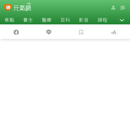
焦點
養生
醫療
百科
影音
課程
退休