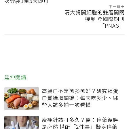
次分裝1至3天即可
下一篇
清大揭開細胞的雙層開關
機制 登國際期刊
「PNAS」
延伸閱讀
高蛋白不是愈多愈好？研究揭蛋
白質攝取關鍵：每天吃多少、哪
些人該多補一次看懂
瘦瘦針該打多久？醫：停藥復胖
是必然 搭配「2件事」擬定停藥