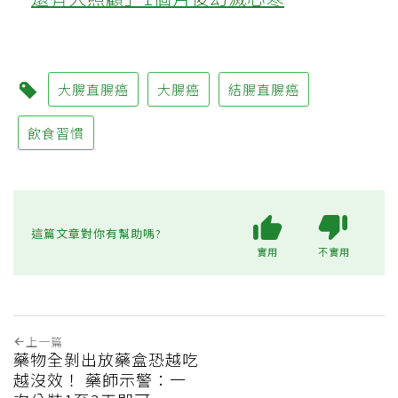
大腸直腸癌
大腸癌
結腸直腸癌
飲食習慣
這篇文章對你有幫助嗎?
實用
不實用
上一篇
藥物全剝出放藥盒恐越吃
越沒效！ 藥師示警：一