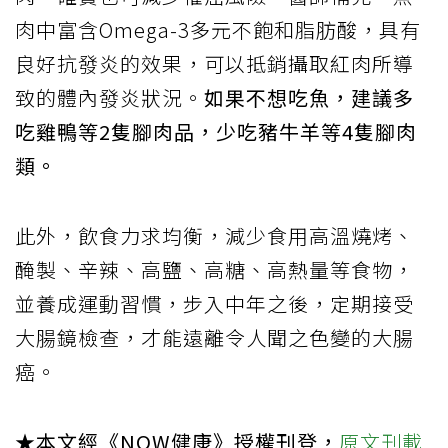
肉中富含Omega-3多元不飽和脂肪酸，具有
良好抗發炎的效果，可以抵銷攝取紅肉所導
致的體內發炎狀況。
如果不想吃魚，建議多
吃雞鴨等2隻腳肉品，少吃豬牛羊等4隻腳肉
類。
此外，飲食力求均衡，減少食用高溫燒烤、
醃製、辛辣、高鹽、高糖、高熱量等食物，
並養成運動習慣，步入中年之後，定期接受
大腸鏡檢查，才能遠離令人聞之色變的大腸
癌。
★本文經《NOW健康》授權刊登，
原文刊載