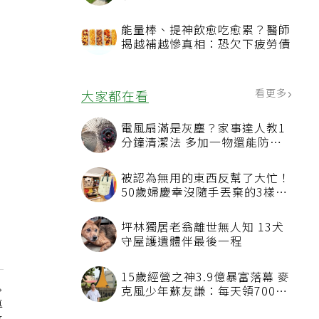
境、景觀
能量棒、提神飲愈吃愈累？醫師
揭越補越慘真相：恐欠下疲勞債
看更多
大家都在看
電風扇滿是灰塵？家事達人教1
分鐘清潔法 多加一物還能防髒
汙附著
被認為無用的東西反幫了大忙！
50歲婦慶幸沒隨手丟棄的3樣物
品
坪林獨居老翁離世無人知 13犬
守屋護遺體伴最後一程
15歲經營之神3.9億暴富落幕 麥
克風少年蘇友謙：每天領700元
專
過日子