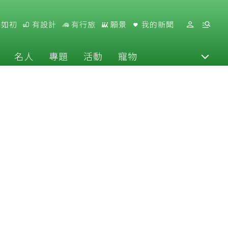
好如初
有設計
有行旅
願景
我的新聞
名人
專題
活動
寵物