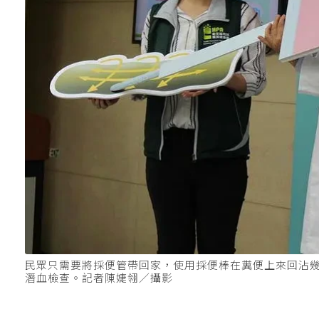
民眾只需要將採便管帶回家，使用採便棒在糞便上來回沾
潛血檢查。記者陳婕翎／攝影