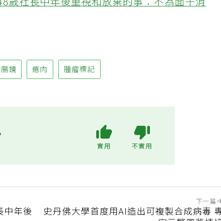
48歲社長中年後重視和放棄的事：不為面子消
大腸鏡
瘜肉
腫瘤標記
?
實用
不實用
下一篇
長中年後
史丹佛大學首度用AI造出可複製合成病毒 