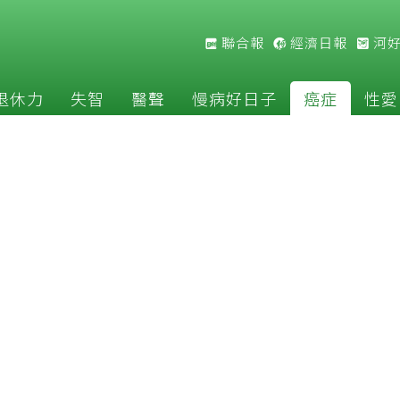
聯合報
經濟日報
河
退休力
失智
醫聲
慢病好日子
癌症
性愛