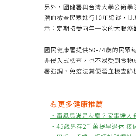
另外，國健署與台灣大學公衛學院
潛血檢查民眾進行10年追蹤，
示：定期接受兩年一次的大腸癌
國民健康署提供50-74歲的民
非侵入式檢查，也不易受到食物
署強調，免疫法糞便潛血檢查篩
💪更多健康推薦
‧電風扇滿是灰塵？家事達人
‧45歲男存2千萬提早退休 