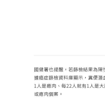
國健署也提醒，若篩檢結果為陽
據癌症篩檢資料庫顯示，糞便潛
1人是瘜肉、每22人就有1人是
或瘜肉個案。