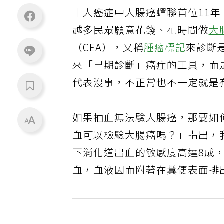
十大癌症中大腸癌蟬聯首位11年
越多民眾願意花錢、花時間做
大
（CEA），又稱
腫瘤標記
來診斷
來「早期診斷」癌症的工具，而
代表沒事，不正常也不一定就是
如果抽血無法驗大腸癌，那要如
血可以檢驗大腸癌嗎？」指出，
下消化道出血的敏感度高達8成
血，血液因而附著在糞便表面排