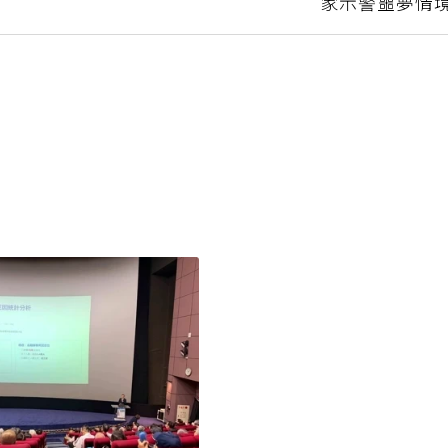
家示警噩夢情