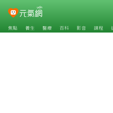
焦點
養生
醫療
百科
影音
課程