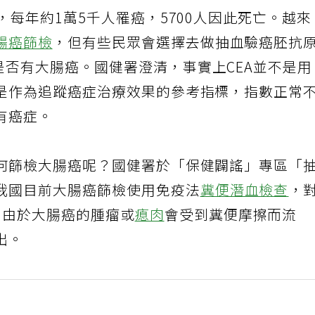
，每年約1萬5千人罹癌，5700人因此死亡。越來
腸癌篩檢
，但有些民眾會選擇去做抽血驗癌胚抗
是否有大腸癌。國健署澄清，事實上CEA並不是
是作為追蹤癌症治療效果的參考指標，指數正常
有癌症。
何篩檢大腸癌呢？國健署於「保健闢謠」專區「
我國目前大腸癌篩檢使用免疫法
糞便潛血檢查
，
，由於大腸癌的腫瘤或
瘜肉
會受到糞便摩擦而流
出。