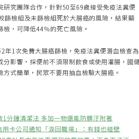
研究團隊合作，針對50至69歲接受免疫法糞便
比較篩檢組及未篩檢組死於大腸癌的風險，結果顯
篩檢，可降低44％的死亡風險。
眾每2年1次免費大腸癌篩檢，免疫法糞便潛血檢查
成分影響，採便前不須限制飲食或使用灌腸，國
檢方式簡單，民眾不要用抽血檢驗大腸癌。
教1分鐘清潔法 多加一物還能防髒汙附著
接信用卡公司通知「淚回職場」：有錢也碰壁