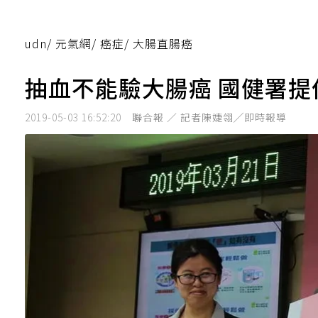
udn
/
元氣網
/
癌症
/
大腸直腸癌
抽血不能驗大腸癌 國健署提
2019-05-03 16:52:20
聯合報 ／ 記者陳婕翎╱即時報導