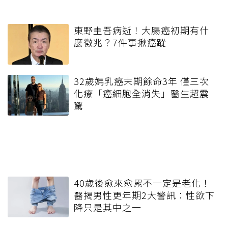
東野圭吾病逝！大腸癌初期有什
麼徵兆？7件事揪癌蹤
32歲媽乳癌末期餘命3年 僅三次
化療「癌細胞全消失」醫生超震
驚
40歲後愈來愈累不一定是老化！
醫揭男性更年期2大警訊：性欲下
降只是其中之一