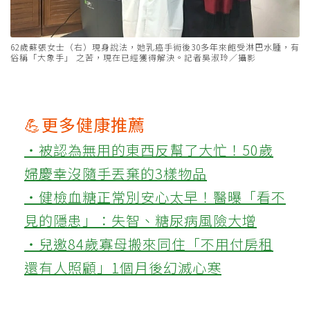
62歲蘇張女士（右）現身說法，她乳癌手術後30多年來飽受淋巴水腫，有
俗稱「大象手」 之苦，現在已經獲得解決。記者吳淑玲／攝影
💪更多健康推薦
‧被認為無用的東西反幫了大忙！50歲
婦慶幸沒隨手丟棄的3樣物品
‧健檢血糖正常別安心太早！醫曝「看不
見的隱患」：失智、糖尿病風險大增
‧兒邀84歲寡母搬來同住「不用付房租
還有人照顧」1個月後幻滅心寒