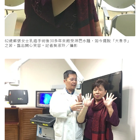
62歲蘇張女士乳癌手術後30多年來飽受淋巴水腫，如今擺脫「大象手」
之苦，露出開心笑容。記者吳淑玲／攝影