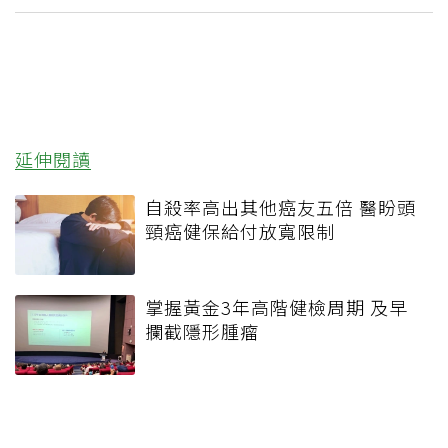
延伸閱讀
自殺率高出其他癌友五倍 醫盼頭
頸癌健保給付放寬限制
掌握黃金3年高階健檢周期 及早
攔截隱形腫瘤