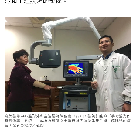
造和生理狀況的影像。
奇美醫學中心整形外科主治醫師陳俊嘉（右）因醫院引進的「手術螢光即
時影像導引系統」，成為為蘇張女士進行淋巴顯微重建手術，解除她的痛
苦。記者吳淑玲／攝影