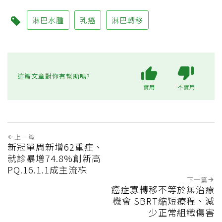
淋巴水腫
乳癌
淋巴轉移
這篇文章對你有幫助嗎?
實用
不實用
上一篇
新冠單周新增62重症、
就診暴增74.8%創新高
PQ.16.1.1成主流株
下一篇
癌症寡轉移不等於無治療
機會 SBRT縮短療程、減
少正常組織傷害