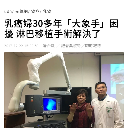
udn
/
元氣網
/
癌症
/
乳癌
乳癌婦30多年「大象手」困
擾 淋巴移植手術解決了
聯合報 ／ 記者吳淑玲╱即時報導
2017-12-22 15:00:38