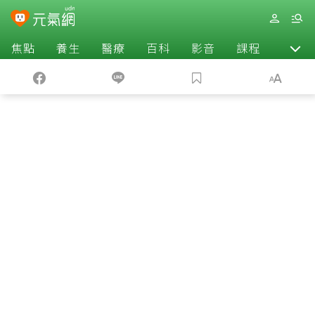
焦點
養生
醫療
百科
影音
課程
退休