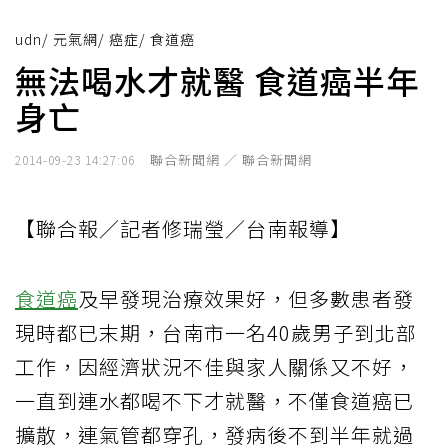
udn
/
元氣網
/
癌症
/
食道癌
無法喝水才就醫 食道癌半年
身亡
聯合新聞網 ／ 聯合新聞網
2014-09-23 14:27:06
【聯合報／記者修瑞瑩／台南報導】
食道癌
及早發現治療效果好，但多數患者發
現時都已末期，台南市一名40歲男子到北部
工作，因經濟狀況不佳與家人關係又不好，
一直到連水都喝不下才就醫，不僅食道癌已
擴散，連氣管都穿孔，發病後不到半年就過