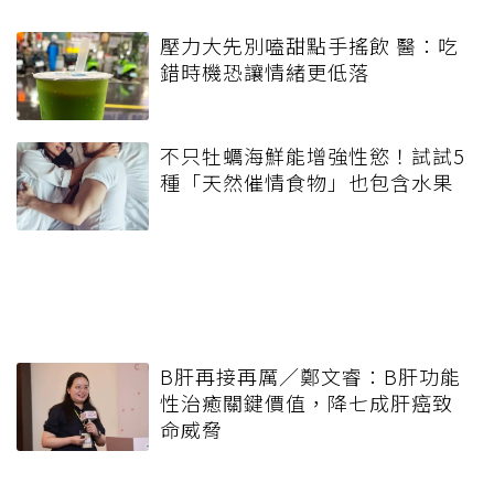
壓力大先別嗑甜點手搖飲 醫：吃
錯時機恐讓情緒更低落
不只牡蠣海鮮能增強性慾！試試5
種「天然催情食物」也包含水果
B肝再接再厲／鄭文睿：B肝功能
性治癒關鍵價值，降七成肝癌致
命威脅