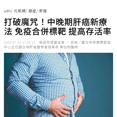
udn
/
元氣網
/
癌症
/
肝癌
打破魔咒！中晚期肝癌新療
法 免疫合併標靶 提高存活率
癌症希望基金會 ／ 諮詢／臺北榮總健康管理
2024-07-10 17:09:21
中心主任暨台灣肝癌醫學會理事長 黃怡翔醫師