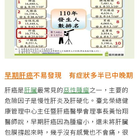
早期肝癌
不易發現 有症狀多半已中晚期
肝癌是
肝臟
最常見的
惡性腫瘤
之一，主要的
危險因子是慢性肝炎及肝硬化。臺北榮總健
康管理中心主任暨肝癌醫學會理事長黃怡翔
醫師說，早期肝癌因為腫瘤小，還未將肝臟
包膜撐起來時，幾乎沒有感覺也不會痛，很