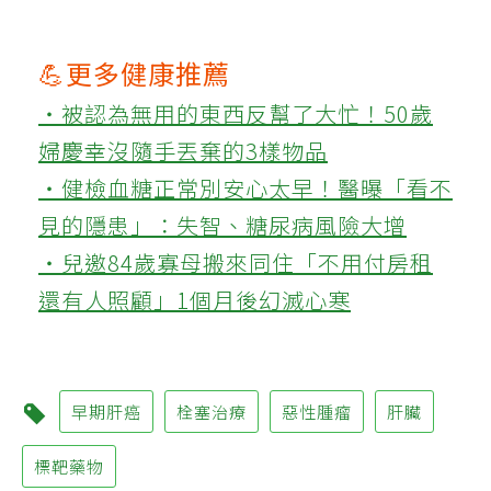
💪更多健康推薦
‧被認為無用的東西反幫了大忙！50歲
婦慶幸沒隨手丟棄的3樣物品
‧健檢血糖正常別安心太早！醫曝「看不
見的隱患」：失智、糖尿病風險大增
‧兒邀84歲寡母搬來同住「不用付房租
還有人照顧」1個月後幻滅心寒
早期肝癌
栓塞治療
惡性腫瘤
肝臟
標靶藥物