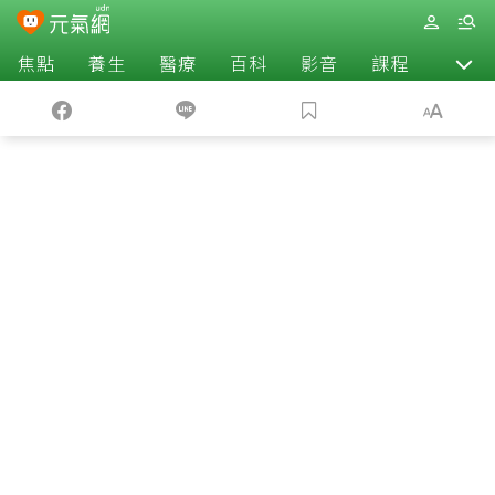
焦點
養生
醫療
百科
影音
課程
退休